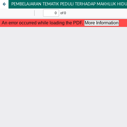
PEMBELAJARAN TEMATIK PEDULI TERHADAP MAKHLUK HID