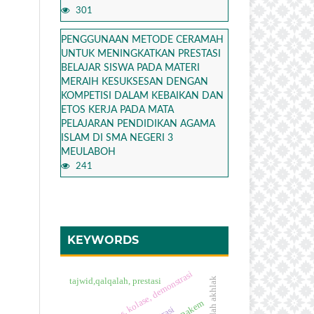
301
PENGGUNAAN METODE CERAMAH
UNTUK MENINGKATKAN PRESTASI
BELAJAR SISWA PADA MATERI
MERAIH KESUKSESAN DENGAN
KOMPETISI DALAM KEBAIKAN DAN
ETOS KERJA PADA MATA
PELAJARAN PENDIDIKAN AGAMA
ISLAM DI SMA NEGERI 3
MEULABOH
241
KEYWORDS
kreativitas, kolase, demonstrasi
tajwid,qalqalah, prestasi