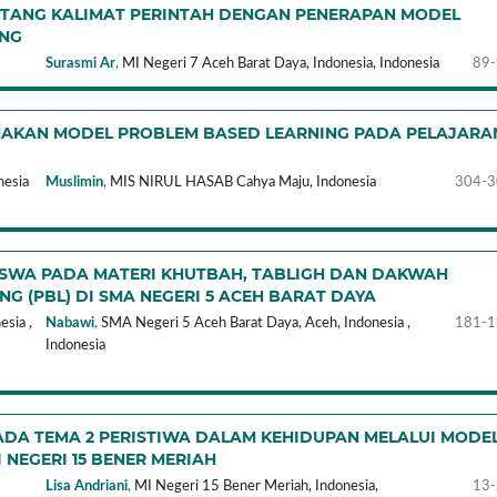
NTANG KALIMAT PERINTAH DENGAN PENERAPAN MODEL
ING
Surasmi Ar
,
MI Negeri 7 Aceh Barat Daya, Indonesia,
Indonesia
89
UNAKAN MODEL PROBLEM BASED LEARNING PADA PELAJARA
nesia
Muslimin
,
MIS NIRUL HASAB Cahya Maju,
Indonesia
304-3
ISWA PADA MATERI KHUTBAH, TABLIGH DAN DAKWAH
G (PBL) DI SMA NEGERI 5 ACEH BARAT DAYA
sia ,
Nabawi
,
SMA Negeri 5 Aceh Barat Daya, Aceh, Indonesia ,
181-1
Indonesia
ADA TEMA 2 PERISTIWA DALAM KEHIDUPAN MELALUI MODE
 NEGERI 15 BENER MERIAH
Lisa Andriani
,
MI Negeri 15 Bener Meriah, Indonesia,
13