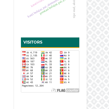
tipe stad, akidah akhlak
prestasi belajar, pai, pakem
hasil belajar, pai, demontrasi
VISITORS