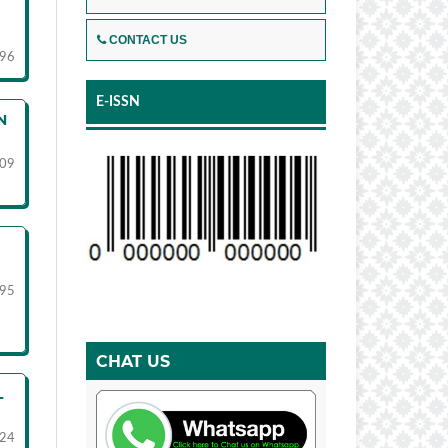
CONTACT US
-96
E-ISSN
N
09
95
CHAT US
L
-24