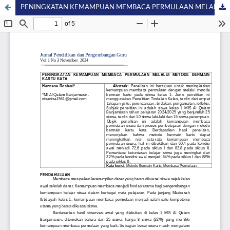
PENINGKATAN KEMAMPUAN MEMBACA PERMULAAN MELALUI METODE BERMAIN KARTU KATA