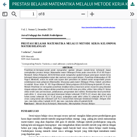
PRESTASI BELAJAR MATEMATIKA MELALUI METODE KERJA KELOMPOK MATERI BILANGAN