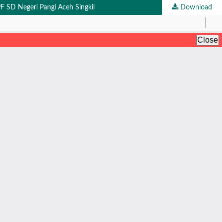
F SD Negeri Pangi Aceh Singkil
Download