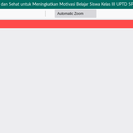
dan Sehat untuk Meningkatkan Motivasi Belajar Siswa Kelas III UPTD SP