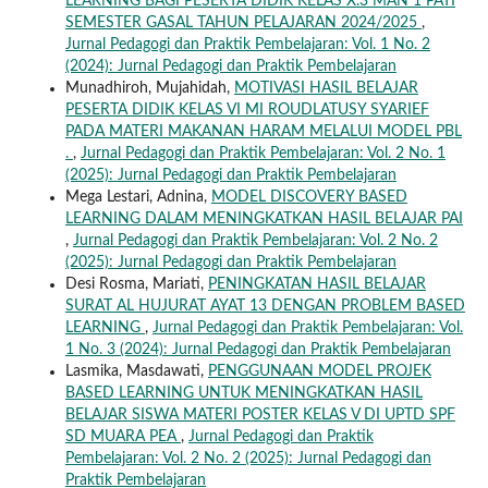
LEARNING BAGI PESERTA DIDIK KELAS X.3 MAN 1 PATI
SEMESTER GASAL TAHUN PELAJARAN 2024/2025
,
Jurnal Pedagogi dan Praktik Pembelajaran: Vol. 1 No. 2
(2024): Jurnal Pedagogi dan Praktik Pembelajaran
Munadhiroh, Mujahidah,
MOTIVASI HASIL BELAJAR
PESERTA DIDIK KELAS VI MI ROUDLATUSY SYARIEF
PADA MATERI MAKANAN HARAM MELALUI MODEL PBL
.
,
Jurnal Pedagogi dan Praktik Pembelajaran: Vol. 2 No. 1
(2025): Jurnal Pedagogi dan Praktik Pembelajaran
Mega Lestari, Adnina,
MODEL DISCOVERY BASED
LEARNING DALAM MENINGKATKAN HASIL BELAJAR PAI
,
Jurnal Pedagogi dan Praktik Pembelajaran: Vol. 2 No. 2
(2025): Jurnal Pedagogi dan Praktik Pembelajaran
Desi Rosma, Mariati,
PENINGKATAN HASIL BELAJAR
SURAT AL HUJURAT AYAT 13 DENGAN PROBLEM BASED
LEARNING
,
Jurnal Pedagogi dan Praktik Pembelajaran: Vol.
1 No. 3 (2024): Jurnal Pedagogi dan Praktik Pembelajaran
Lasmika, Masdawati,
PENGGUNAAN MODEL PROJEK
BASED LEARNING UNTUK MENINGKATKAN HASIL
BELAJAR SISWA MATERI POSTER KELAS V DI UPTD SPF
SD MUARA PEA
,
Jurnal Pedagogi dan Praktik
Pembelajaran: Vol. 2 No. 2 (2025): Jurnal Pedagogi dan
Praktik Pembelajaran