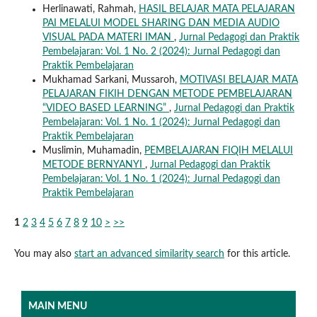
Herlinawati, Rahmah,
HASIL BELAJAR MATA PELAJARAN
PAI MELALUI MODEL SHARING DAN MEDIA AUDIO
VISUAL PADA MATERI IMAN
,
Jurnal Pedagogi dan Praktik
Pembelajaran: Vol. 1 No. 2 (2024): Jurnal Pedagogi dan
Praktik Pembelajaran
Mukhamad Sarkani, Mussaroh,
MOTIVASI BELAJAR MATA
PELAJARAN FIKIH DENGAN METODE PEMBELAJARAN
“VIDEO BASED LEARNING”
,
Jurnal Pedagogi dan Praktik
Pembelajaran: Vol. 1 No. 1 (2024): Jurnal Pedagogi dan
Praktik Pembelajaran
Muslimin, Muhamadin,
PEMBELAJARAN FIQIH MELALUI
METODE BERNYANYI
,
Jurnal Pedagogi dan Praktik
Pembelajaran: Vol. 1 No. 1 (2024): Jurnal Pedagogi dan
Praktik Pembelajaran
1
2
3
4
5
6
7
8
9
10
>
>>
You may also
start an advanced similarity search
for this article.
MAIN MENU