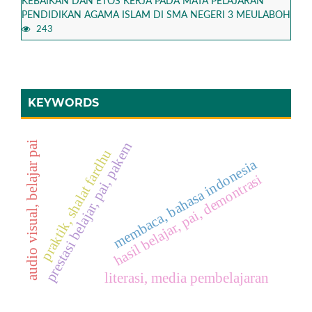
KEBAIKAN DAN ETOS KERJA PADA MATA PELAJARAN
PENDIDIKAN AGAMA ISLAM DI SMA NEGERI 3 MEULABOH
243
KEYWORDS
audio visual, belajar pai
prestasi belajar, pai, pakem
praktik, shalat fardhu
membaca, bahasa indonesia
hasil belajar, pai, demontrasi
literasi, media pembelajaran