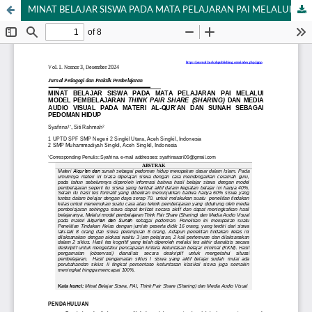
MINAT BELAJAR SISWA PADA MATA PELAJARAN PAI MELALUI MODEL PEMBELAJARAN THINK PAIR SHARE (SHARING) DAN MEDIA AUDIO VISUAL PADA MATERI AL-QUR’AN DAN SUNAH SEBAGAI PEDOMAN HIDUP