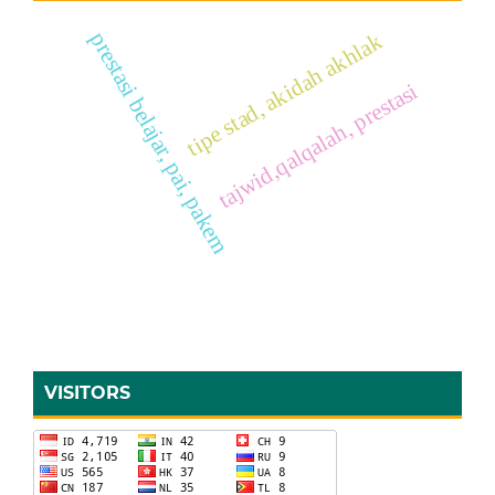
prestasi belajar, pai, pakem
tipe stad, akidah akhlak
tajwid,qalqalah, prestasi
VISITORS