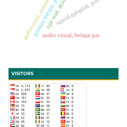
tipe stad, akidah akhlak
prestasi belajar, pai, pakem
audiovisual, asmaul husna
tajwid,qalqalah, prestasi
audio visual, belajar pai
VISITORS