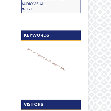
AUDIO VISUAL
171
KEYWORDS
metode jigsaw, fikih, materi zakat
VISITORS