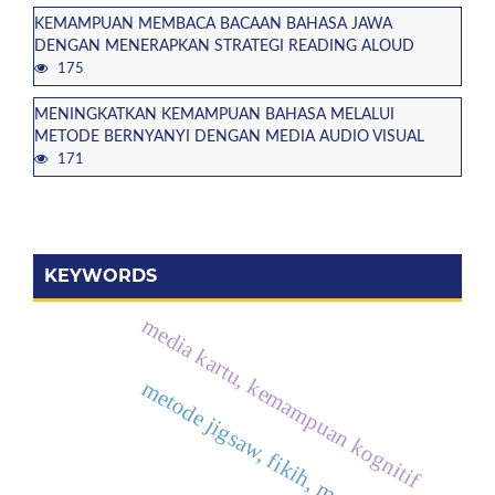
KEMAMPUAN MEMBACA BACAAN BAHASA JAWA
DENGAN MENERAPKAN STRATEGI READING ALOUD
175
MENINGKATKAN KEMAMPUAN BAHASA MELALUI
METODE BERNYANYI DENGAN MEDIA AUDIO VISUAL
171
KEYWORDS
media kartu, kemampuan kognitif
metode jigsaw, fikih, materi zakat