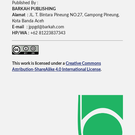
Published By :
BARKAH PUBLISHING
Alamat :
JL. T. Bintara Pineung NO.27, Gampong Pineung,
Kota Banda Aceh
E-mail :
jppgd@barkah.com
HP/WA :
+62
81223837343
This work is licensed under a
Creative Commons
Attribution-ShareAlike 4.0 International License
.