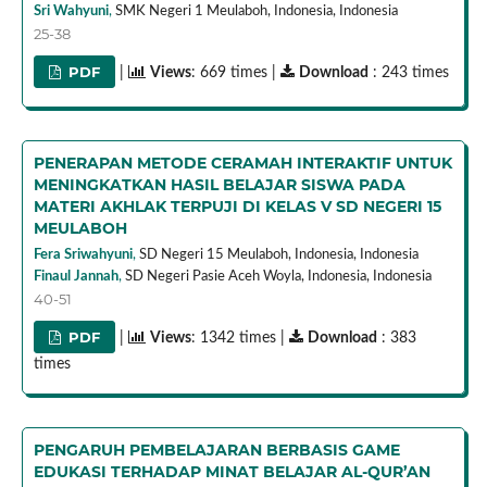
Sri Wahyuni
,
SMK Negeri 1 Meulaboh, Indonesia,
Indonesia
25-38
PDF
|
Views
: 669 times |
Download
: 243 times
PENERAPAN METODE CERAMAH INTERAKTIF UNTUK
MENINGKATKAN HASIL BELAJAR SISWA PADA
MATERI AKHLAK TERPUJI DI KELAS V SD NEGERI 15
MEULABOH
Fera Sriwahyuni
,
SD Negeri 15 Meulaboh, Indonesia,
Indonesia
Finaul Jannah
,
SD Negeri Pasie Aceh Woyla, Indonesia,
Indonesia
40-51
PDF
|
Views
: 1342 times |
Download
: 383
times
PENGARUH PEMBELAJARAN BERBASIS GAME
EDUKASI TERHADAP MINAT BELAJAR AL-QUR’AN