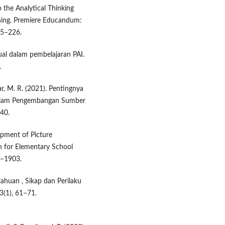
 the Analytical Thinking
rning. Premiere Educandum:
15–226.
ual dalam pembelajaran PAI.
.
ikar, M. R. (2021). Pentingnya
 dalam Pengembangan Sumber
–40.
lopment of Picture
 for Elementary School
8–1903.
etahuan , Sikap dan Perilaku
3(1), 61–71.