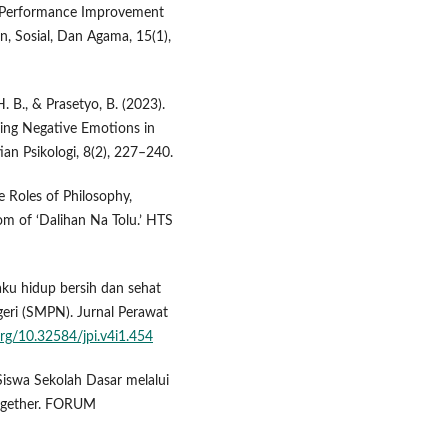
er Performance Improvement
, Sosial, Dan Agama, 15(1),
. B., & Prasetyo, B. (2023).
cing Negative Emotions in
ian Psikologi, 8(2), 227–240.
e Roles of Philosophy,
om of ‘Dalihan Na Tolu.’ HTS
ilaku hidup bersih dan sehat
eri (SMPN). Jurnal Perawat
.org/10.32584/jpi.v4i1.454
 Siswa Sekolah Dasar melalui
ogether. FORUM