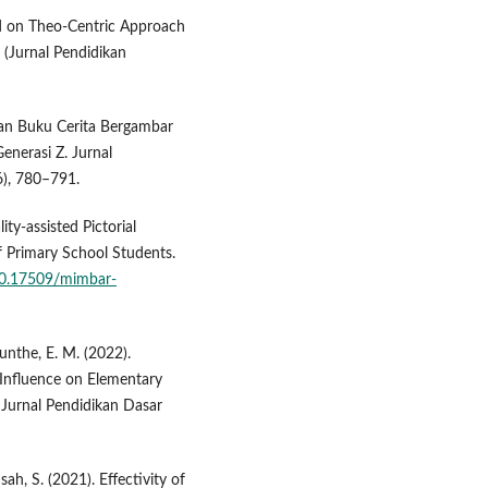
ed on Theo-Centric Approach
 (Jurnal Pendidikan
gan Buku Cerita Bergambar
nerasi Z. Jurnal
6), 780–791.
ty-assisted Pictorial
f Primary School Students.
/10.17509/mimbar-
unthe, E. M. (2022).
 Influence on Elementary
Jurnal Pendidikan Dasar
ah, S. (2021). Effectivity of