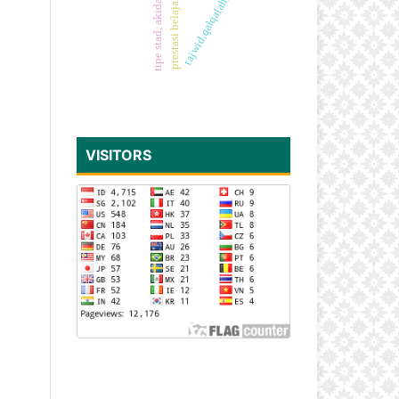
prestasi belajar, pai, pakem
tipe stad, akidah akhlak
tajwid,qalqalah, prestasi
VISITORS