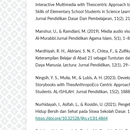
Interactive Multimedia with Theocentric Approach to
Skills of Elementary School Students in Science Lea
Jurnal Pendidikan Dasar Dan Pembelajaran, 11(2), 2
Manshur, U., & Ramdlani, M. (2019). Media audio vis
Al-Murabbi:Jurnal Pendidikan Agama Islam, 5(1), 1–8
Mardhiyah, R. H., Aldriani, S. N. F., Chitta, F., & Zulf
Keterampilan Belajar di Abad 21 sebagai Tuntutan
Daya Manusia. Lectura: Jurnal Pendidikan, 12(1), 29
Ningsih, Y. S., Mulia, M., & Lubis, A. H. (2023). Deve
Storybooks with TheoAnthropoEco Centric Approach
Students. AL-ISHLAH: Jurnal Pendidikan, 15(2), 188
Nurhidayah, I., Asifah, L., & Rosidin, U. (2021). Peng
Hidup Bersih dan Sehat pada Siswa Sekolah Dasar. 1
https://doi.org/10.32528/ijhs.v13i1.4864