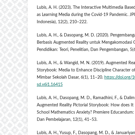
Lubis, A. H. (2023). The Interactive Multimedia Bas
as Learning Media during the Covid-19 Pandemic. JPI
Indonesia), 12(2), 210–222.
Lubis, A. H., & Dasopang, M. D. (2020). Pengemban
Berbasis Augmented Reality untuk Mengakomodasi Ge
Pendidikan: Teori, Penelitian, Dan Pengembangan, 5(
Lubis, A. H., & Wangid, M. N. (2019). Augmented Reali
Storybook: Media to Enhance Discipline Character o
Mimbar Sekolah Dasar, 6(1), 11–20.
https://doi.org
sd.v6i1.16415
Lubis, A. H., Dasopang, M. D., Ramadhini, F., & Dalim
Augmented Reality Pictorial Storybook: How does It
School Mathematics Anxiety? Premiere Educandum: 
Dan Pembelajaran, 12(1), 41–53.
Lubis, A. H., Yusup, F., Dasopang, M. D., & Januariyans