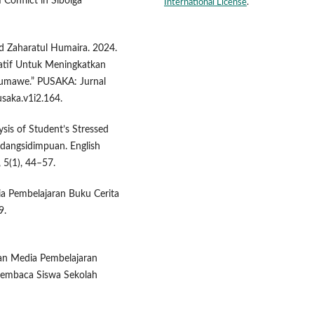
 Conflict in Sibolga
International License
.
nd Zaharatul Humaira. 2024.
katif Untuk Meningkatkan
eumawe.” PUSAKA: Jurnal
saka.v1i2.164.
ysis of Student’s Stressed
adangsidimpuan. English
 5(1), 44–57.
dia Pembelajaran Buku Cerita
9.
gan Media Pembelajaran
Membaca Siswa Sekolah