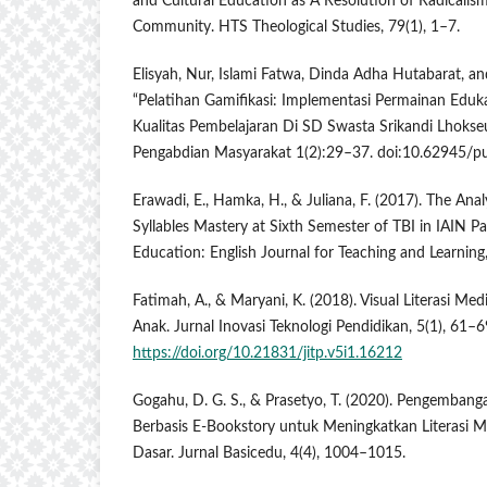
and Cultural Education as A Resolution of Radicalism
Community. HTS Theological Studies, 79(1), 1–7.
Elisyah, Nur, Islami Fatwa, Dinda Adha Hutabarat, a
“Pelatihan Gamifikasi: Implementasi Permainan Edu
Kualitas Pembelajaran Di SD Swasta Srikandi Lhoks
Pengabdian Masyarakat 1(2):29–37. doi:10.62945/pu
Erawadi, E., Hamka, H., & Juliana, F. (2017). The Anal
Syllables Mastery at Sixth Semester of TBI in IAIN P
Education: English Journal for Teaching and Learning,
Fatimah, A., & Maryani, K. (2018). Visual Literasi Me
Anak. Jurnal Inovasi Teknologi Pendidikan, 5(1), 61–6
https://doi.org/10.21831/jitp.v5i1.16212
Gogahu, D. G. S., & Prasetyo, T. (2020). Pengemban
Berbasis E-Bookstory untuk Meningkatkan Literasi 
Dasar. Jurnal Basicedu, 4(4), 1004–1015.