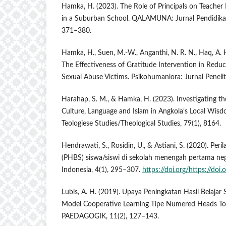
Hamka, H. (2023). The Role of Principals on Teach
in a Suburban School. QALAMUNA: Jurnal Pendidikan
371–380.
Hamka, H., Suen, M.-W., Anganthi, N. R. N., Haq, A. H
The Effectiveness of Gratitude Intervention in Redu
Sexual Abuse Victims. Psikohumaniora: Jurnal Penelit
Harahap, S. M., & Hamka, H. (2023). Investigating th
Culture, Language and Islam in Angkola’s Local Wisd
Teologiese Studies/Theological Studies, 79(1), 8164.
Hendrawati, S., Rosidin, U., & Astiani, S. (2020). Per
(PHBS) siswa/siswi di sekolah menengah pertama neg
Indonesia, 4(1), 295–307.
https://doi.org/https://doi
Lubis, A. H. (2019). Upaya Peningkatan Hasil Belajar
Model Cooperative Learning Tipe Numered Heads T
PAEDAGOGIK, 11(2), 127–143.