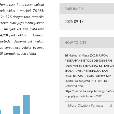
 Persentase ketuntasan belajar
PUBLISHED
ada siklus I, menjadi 78,38%
i 94,59% dengan rata-rata nilai
2025-09-17
peserta didik juga menunjukkan
 I, menjadi 63,08% (rata-rata
4,23) pada siklus III. Dengan
metode demonstrasi dalam
HOW TO CITE
s serta hasil belajar peserta
tif, bermakna, dan efektif
Sri Hastuti, & Yusra. (2025). UPAYA
PENERAPAN METODE DEMONSTRASI
PADA MATERI MENGENAL KETENTUA
SHALAT UNTUK MENINGKATKAN
HASIL BELAJAR .
Jurnal Pedagogi Dan
Praktik Pembelajaran
,
2
(3), 122–133.
Retrieved from
https://journal.barkahpublishing.com/in
ex.php/jppp/article/view/322
More Citation Formats