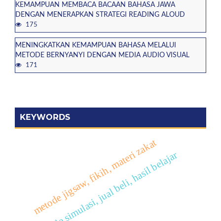
KEMAMPUAN MEMBACA BACAAN BAHASA JAWA
DENGAN MENERAPKAN STRATEGI READING ALOUD
175
MENINGKATKAN KEMAMPUAN BAHASA MELALUI
METODE BERNYANYI DENGAN MEDIA AUDIO VISUAL
171
KEYWORDS
metode jigsaw, fikih, materi zakat
metode simulasi, jual beli, hasil belajar