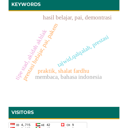
KEYWORDS
hasil belajar, pai, demontrasi
prestasi belajar, pai, pakem
tipe stad, akidah akhlak
tajwid,qalqalah, prestasi
praktik, shalat fardhu
membaca, bahasa indonesia
VISITORS