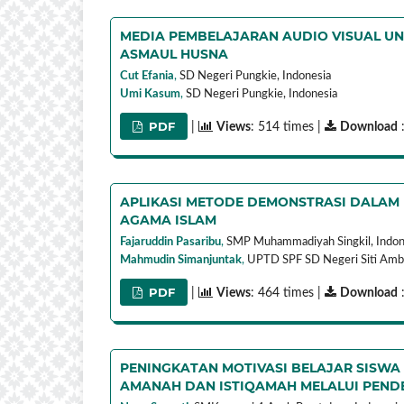
MEDIA PEMBELAJARAN AUDIO VISUAL UN
ASMAUL HUSNA
Cut Efania
,
SD Negeri Pungkie,
Indonesia
Umi Kasum
,
SD Negeri Pungkie,
Indonesia
PDF
|
Views
: 514 times |
Download
:
APLIKASI METODE DEMONSTRASI DALAM
AGAMA ISLAM
Fajaruddin Pasaribu
,
SMP Muhammadiyah Singkil,
Indon
Mahmudin Simanjuntak
,
UPTD SPF SD Negeri Siti Amb
PDF
|
Views
: 464 times |
Download
PENINGKATAN MOTIVASI BELAJAR SISWA 
AMANAH DAN ISTIQAMAH MELALUI PENDE