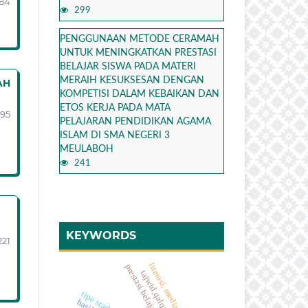
184
299
PENGGUNAAN METODE CERAMAH
UNTUK MENINGKATKAN PRESTASI
BELAJAR SISWA PADA MATERI
MERAIH KESUKSESAN DENGAN
AH
KOMPETISI DALAM KEBAIKAN DAN
ETOS KERJA PADA MATA
195
PELAJARAN PENDIDIKAN AGAMA
ISLAM DI SMA NEGERI 3
MEULABOH
241
KEYWORDS
221
prestasi belajar, pai, pakem