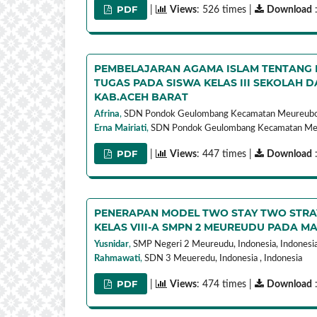
PDF
|
Views
: 526 times |
Download
:
PEMBELAJARAN AGAMA ISLAM TENTANG K
TUGAS PADA SISWA KELAS III SEKOLAH
KAB.ACEH BARAT
Afrina
,
SDN Pondok Geulombang Kecamatan Meureubo 
Erna Mairiati
,
SDN Pondok Geulombang Kecamatan Meu
PDF
|
Views
: 447 times |
Download
:
PENERAPAN MODEL TWO STAY TWO STRAY
KELAS VIII-A SMPN 2 MEUREUDU PADA M
Yusnidar
,
SMP Negeri 2 Meureudu, Indonesia,
Indonesi
Rahmawati
,
SDN 3 Meueredu, Indonesia ,
Indonesia
PDF
|
Views
: 474 times |
Download
: