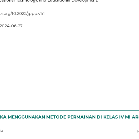
cational Technology, and Educational Development.
oi.org/10.2025/jppp.v1i1
2024-06-27
IKA MENGGUNAKAN METODE PERMAINAN DI KELAS IV MI AR
1
ia