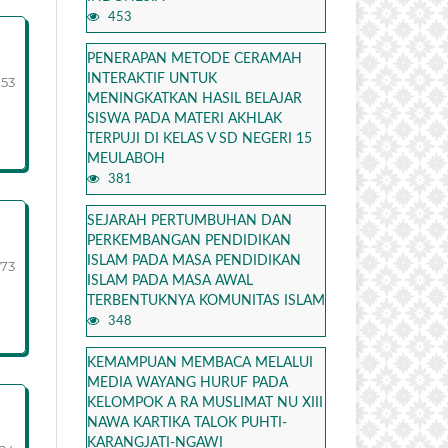
453
PENERAPAN METODE CERAMAH
INTERAKTIF UNTUK
153
MENINGKATKAN HASIL BELAJAR
SISWA PADA MATERI AKHLAK
TERPUJI DI KELAS V SD NEGERI 15
MEULABOH
381
SEJARAH PERTUMBUHAN DAN
PERKEMBANGAN PENDIDIKAN
ISLAM PADA MASA PENDIDIKAN
173
ISLAM PADA MASA AWAL
TERBENTUKNYA KOMUNITAS ISLAM
348
KEMAMPUAN MEMBACA MELALUI
MEDIA WAYANG HURUF PADA
KELOMPOK A RA MUSLIMAT NU XIII
NAWA KARTIKA TALOK PUHTI-
KARANGJATI-NGAWI