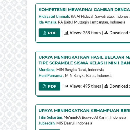
KOMPETENSI MEWARNAI GAMBAR DENGAN
Hidayatul Ummah
,
RA Al Hidayah Sawotratap,
Indonesi
Ida Amalia
,
RA Baitul Muttaqin Jambangan,
Indonesia
PDF
|
Views
: 268 times |
Download
:
UPAYA MENINGKATKAN HASIL BELAJAR M
TIPE SCRAMBLE SISWA KELAS II MIN I B
Murdiana
,
MIN Bangka Barat,
Indonesia
Heni Purnama
,
MIN Bangka Barat,
Indonesia
PDF
|
Views
: 495 times |
Download
:
UPAYA MENINGKATKAN KEMAMPUAN BERH
Titin Suhartini
,
Mu'minRA Busyro Al Karim,
Indonesia
Jubaedah
,
MIS Daarul,
Indonesia