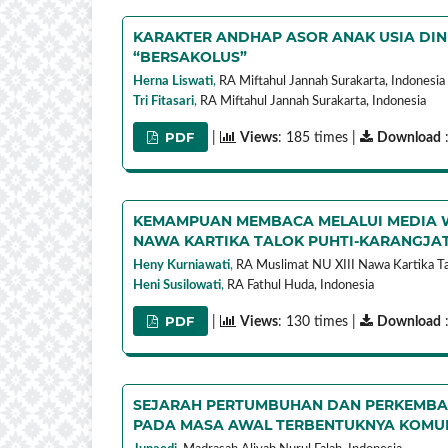
KARAKTER ANDHAP ASOR ANAK USIA DIN
“BERSAKOLUS”
Herna Liswati
,
RA Miftahul Jannah Surakarta,
Indonesia
Tri Fitasari
,
RA Miftahul Jannah Surakarta,
Indonesia
PDF
|
Views
: 185 times |
Download
KEMAMPUAN MEMBACA MELALUI MEDIA W
NAWA KARTIKA TALOK PUHTI-KARANGJA
Heny Kurniawati
,
RA Muslimat NU XIII Nawa Kartika Ta
Heni Susilowati
,
RA Fathul Huda,
Indonesia
PDF
|
Views
: 130 times |
Download
SEJARAH PERTUMBUHAN DAN PERKEMBAN
PADA MASA AWAL TERBENTUKNYA KOMUN