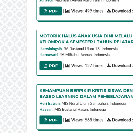
Junaedi
,
Madrasah Aliyah Nurul Falah,
Indonesia
PDF
|
Views
: 499 times |
Download
MOTORIK HALUS ANAK USIA DINI MELAL
KELOMPOK A SEMESTER I TAHUN PELAJAR
Herwiningsih
,
RA Bustanul Ulum 13,
Indonesia
Hernawati
,
RA Miftahul Jannah,
Indonesia
PDF
|
Views
: 127 times |
Download
:
KEMAMPUAN BERPIKIR KRITIS SISWA D
BASED LEARNING DALAM PEMBELAJARAN
Heri Irawan
,
MIS Nurul Ulum Gambuhan,
Indonesia
Hasyim
,
MIS Bustanul Hasan,
Indonesia
PDF
|
Views
: 568 times |
Download
: