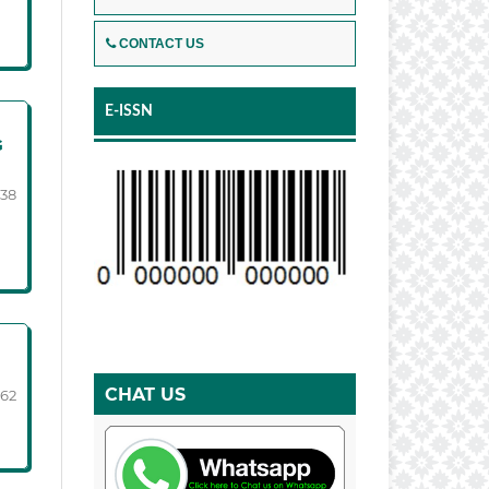
CONTACT US
E-ISSN
G
-38
CHAT US
-62