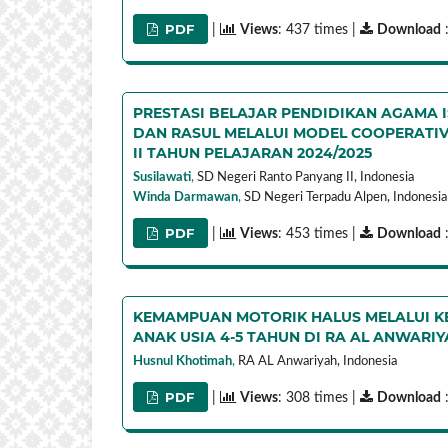
PDF
|
Views
: 437 times |
Download
:
PRESTASI BELAJAR PENDIDIKAN AGAMA I
DAN RASUL MELALUI MODEL COOPERATIVE
II TAHUN PELAJARAN 2024/2025
Susilawati
,
SD Negeri Ranto Panyang II,
Indonesia
Winda Darmawan
,
SD Negeri Terpadu Alpen,
Indonesia
PDF
|
Views
: 453 times |
Download
:
KEMAMPUAN MOTORIK HALUS MELALUI KE
ANAK USIA 4-5 TAHUN DI RA AL ANWARI
Husnul Khotimah
,
RA AL Anwariyah,
Indonesia
PDF
|
Views
: 308 times |
Download