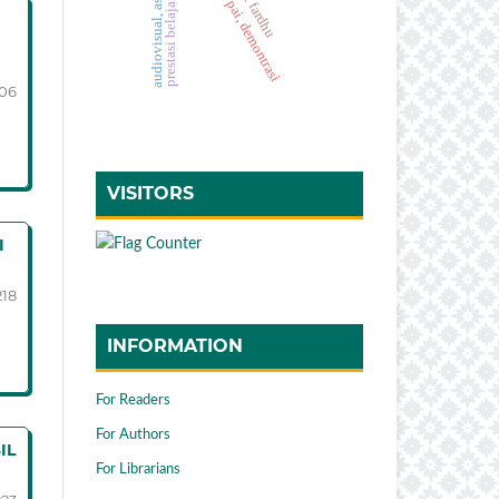
prestasi belajar, pai, pakem
audiovisual, asmaul husna
hasil belajar, pai, demontrasi
I
206
VISITORS
I
218
INFORMATION
For Readers
For Authors
IL
For Librarians