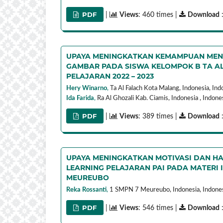
PDF
|
Views
: 460 times |
Download
UPAYA MENINGKATKAN KEMAMPUAN MEN
GAMBAR PADA SISWA KELOMPOK B TA 
PELAJARAN 2022 – 2023
Hery Winarno
,
Ta Al Falach Kota Malang, Indonesia,
Ind
Ida Farida
,
Ra Al Ghozali Kab. Ciamis, Indonesia ,
Indone
PDF
|
Views
: 389 times |
Download
UPAYA MENINGKATKAN MOTIVASI DAN HA
LEARNING PELAJARAN PAI PADA MATERI I
MEUREUBO
Reka Rossanti
,
1 SMPN 7 Meureubo, Indonesia,
Indone
PDF
|
Views
: 546 times |
Download
: