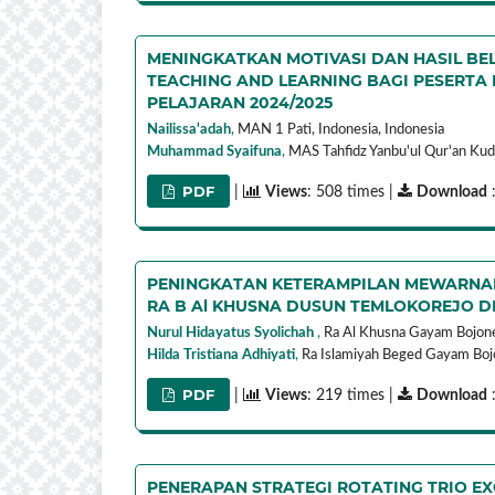
MENINGKATKAN MOTIVASI DAN HASIL BE
TEACHING AND LEARNING BAGI PESERTA D
PELAJARAN 2024/2025
Nailissa'adah
,
MAN 1 Pati, Indonesia,
Indonesia
Muhammad Syaifuna
,
MAS Tahfidz Yanbu'ul Qur'an Kudu
PDF
|
Views
: 508 times |
Download
:
PENINGKATAN KETERAMPILAN MEWARNA
RA B Al KHUSNA DUSUN TEMLOKOREJO 
Nurul Hidayatus Syolichah
,
Ra Al Khusna Gayam Bojone
Hilda Tristiana Adhiyati
,
Ra Islamiyah Beged Gayam Bojo
PDF
|
Views
: 219 times |
Download
PENERAPAN STRATEGI ROTATING TRIO E