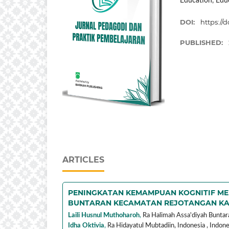
Education, Edu
DOI:
https://d
PUBLISHED:
ARTICLES
PENINGKATAN KEMAMPUAN KOGNITIF MEL
BUNTARAN KECAMATAN REJOTANGAN K
Laili Husnul Muthoharoh
,
Ra Halimah Assa'diyah Buntara
Idha Oktivia
,
Ra Hidayatul Mubtadiin, Indonesia ,
Indone