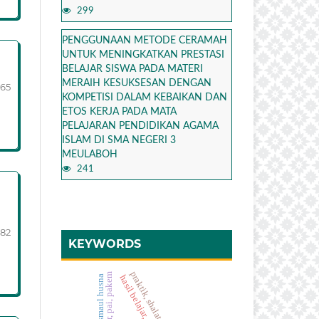
299
PENGGUNAAN METODE CERAMAH
UNTUK MENINGKATKAN PRESTASI
BELAJAR SISWA PADA MATERI
MERAIH KESUKSESAN DENGAN
165
KOMPETISI DALAM KEBAIKAN DAN
ETOS KERJA PADA MATA
PELAJARAN PENDIDIKAN AGAMA
ISLAM DI SMA NEGERI 3
MEULABOH
241
182
KEYWORDS
praktik, shalat fardhu