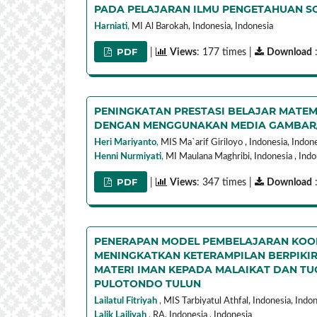
PADA PELAJARAN ILMU PENGETAHUAN SOS
Harniati
,
MI Al Barokah, Indonesia,
Indonesia
PDF
|
Views
: 177 times |
Download
:
PENINGKATAN PRESTASI BELAJAR MATEM
DENGAN MENGGUNAKAN MEDIA GAMBAR/FO
Heri Mariyanto
,
MIS Ma`arif Giriloyo , Indonesia,
Indone
Henni Nurmiyati
,
MI Maulana Maghribi, Indonesia ,
Indo
PDF
|
Views
: 347 times |
Download
:
PENERAPAN MODEL PEMBELAJARAN KOOPER
MENINGKATKAN KETERAMPILAN BERPIKIR
MATERI IMAN KEPADA MALAIKAT DAN TUGA
PULOTONDO TULUN
Lailatul Fitriyah
,
MIS Tarbiyatul Athfal, Indonesia,
Indon
Lalik Lailiyah
,
RA, Indonesia ,
Indonesia