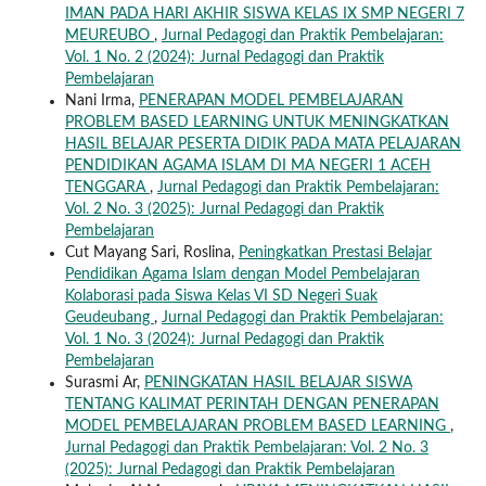
IMAN PADA HARI AKHIR SISWA KELAS IX SMP NEGERI 7
MEUREUBO
,
Jurnal Pedagogi dan Praktik Pembelajaran:
Vol. 1 No. 2 (2024): Jurnal Pedagogi dan Praktik
Pembelajaran
Nani Irma,
PENERAPAN MODEL PEMBELAJARAN
PROBLEM BASED LEARNING UNTUK MENINGKATKAN
HASIL BELAJAR PESERTA DIDIK PADA MATA PELAJARAN
PENDIDIKAN AGAMA ISLAM DI MA NEGERI 1 ACEH
TENGGARA
,
Jurnal Pedagogi dan Praktik Pembelajaran:
Vol. 2 No. 3 (2025): Jurnal Pedagogi dan Praktik
Pembelajaran
Cut Mayang Sari, Roslina,
Peningkatkan Prestasi Belajar
Pendidikan Agama Islam dengan Model Pembelajaran
Kolaborasi pada Siswa Kelas VI SD Negeri Suak
Geudeubang
,
Jurnal Pedagogi dan Praktik Pembelajaran:
Vol. 1 No. 3 (2024): Jurnal Pedagogi dan Praktik
Pembelajaran
Surasmi Ar,
PENINGKATAN HASIL BELAJAR SISWA
TENTANG KALIMAT PERINTAH DENGAN PENERAPAN
MODEL PEMBELAJARAN PROBLEM BASED LEARNING
,
Jurnal Pedagogi dan Praktik Pembelajaran: Vol. 2 No. 3
(2025): Jurnal Pedagogi dan Praktik Pembelajaran