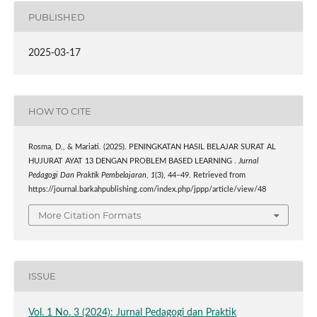
PUBLISHED
2025-03-17
HOW TO CITE
Rosma, D., & Mariati. (2025). PENINGKATAN HASIL BELAJAR SURAT AL
HUJURAT AYAT 13 DENGAN PROBLEM BASED LEARNING .
Jurnal
Pedagogi Dan Praktik Pembelajaran
,
1
(3), 44–49. Retrieved from
https://journal.barkahpublishing.com/index.php/jppp/article/view/48
More Citation Formats
ISSUE
Vol. 1 No. 3 (2024): Jurnal Pedagogi dan Praktik