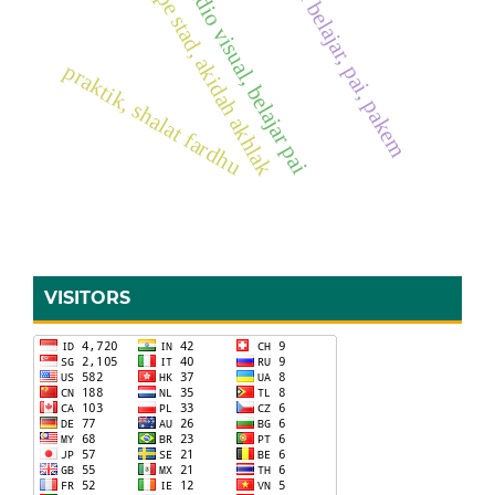
prestasi belajar, pai, pakem
audio visual, belajar pai
tipe stad, akidah akhlak
praktik, shalat fardhu
VISITORS