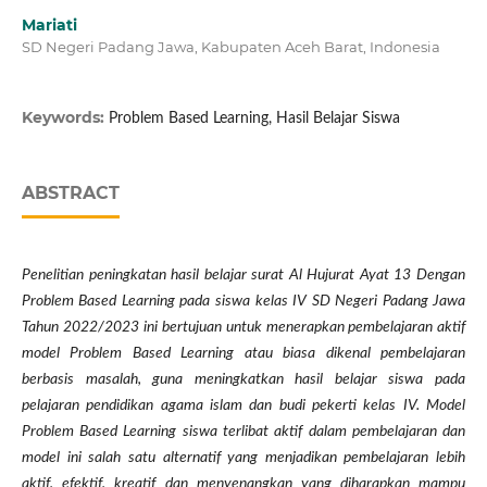
Mariati
SD Negeri Padang Jawa, Kabupaten Aceh Barat, Indonesia
Keywords:
Problem Based Learning, Hasil Belajar Siswa
ABSTRACT
Penelitian p
eningkatan
h
asil belajar surat Al Hujurat Ayat 13 Dengan
Problem Based Learning pada siswa kelas IV SD Negeri Padang Jawa
Tahun 2022/2023
ini bertujuan untuk menerapkan pembelajaran aktif
model Problem Based Learning atau biasa dikenal pembelajaran
berbasis masalah,
guna
meningkatkan hasil belajar siswa pada
pelajaran pendidikan agama islam dan budi pekerti kelas IV.
Model
Problem Based Learning siswa terlibat aktif dalam pembelajaran dan
model ini salah satu alternati
f
yang menjadikan pembelajaran lebih
aktif, efektif, kreatif
dan menyenangkan yang diharapkan mampu