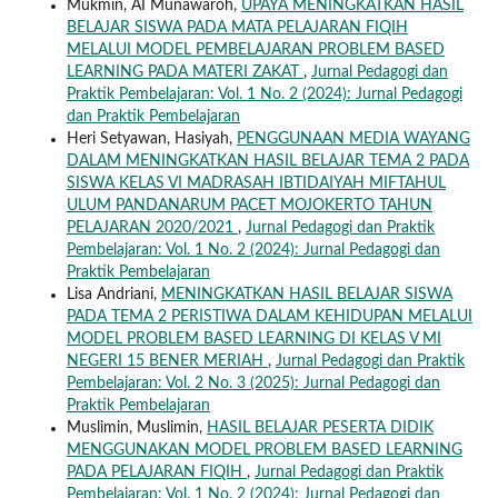
Mukmin, AI Munawaroh,
UPAYA MENINGKATKAN HASIL
BELAJAR SISWA PADA MATA PELAJARAN FIQIH
MELALUI MODEL PEMBELAJARAN PROBLEM BASED
LEARNING PADA MATERI ZAKAT
,
Jurnal Pedagogi dan
Praktik Pembelajaran: Vol. 1 No. 2 (2024): Jurnal Pedagogi
dan Praktik Pembelajaran
Heri Setyawan, Hasiyah,
PENGGUNAAN MEDIA WAYANG
DALAM MENINGKATKAN HASIL BELAJAR TEMA 2 PADA
SISWA KELAS VI MADRASAH IBTIDAIYAH MIFTAHUL
ULUM PANDANARUM PACET MOJOKERTO TAHUN
PELAJARAN 2020/2021
,
Jurnal Pedagogi dan Praktik
Pembelajaran: Vol. 1 No. 2 (2024): Jurnal Pedagogi dan
Praktik Pembelajaran
Lisa Andriani,
MENINGKATKAN HASIL BELAJAR SISWA
PADA TEMA 2 PERISTIWA DALAM KEHIDUPAN MELALUI
MODEL PROBLEM BASED LEARNING DI KELAS V MI
NEGERI 15 BENER MERIAH
,
Jurnal Pedagogi dan Praktik
Pembelajaran: Vol. 2 No. 3 (2025): Jurnal Pedagogi dan
Praktik Pembelajaran
Muslimin, Muslimin,
HASIL BELAJAR PESERTA DIDIK
MENGGUNAKAN MODEL PROBLEM BASED LEARNING
PADA PELAJARAN FIQIH
,
Jurnal Pedagogi dan Praktik
Pembelajaran: Vol. 1 No. 2 (2024): Jurnal Pedagogi dan