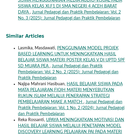
SISWA MENGGUNAKAN MEDIA AUDIO-VISUAL PADA
SISWA KELAS XI.F1 DI SMA NEGERI 4 ACEH BARAT
DAYA
,
Jurnal Pedagogi dan Praktik Pembelajaran: Vol. 2
No. 3 (2025): Jurnal Pedagogi dan Praktik Pembelajaran
Similar Articles
Lasmika, Masdawati,
PENGGUNAAN MODEL PROJEK
BASED LEARNING UNTUK MENINGKATKAN HASIL
BELAJAR SISWA MATERI POSTER KELAS V DI UPTD SPF
SD MUARA PEA
,
Jurnal Pedagogi dan Praktik
Pembelajaran: Vol. 2 No. 2 (2025): Jurnal Pedagogi dan
Praktik Pembelajaran
Najipa Mahrani Hasibuan,
HASIL BELAJAR SISWA PADA
MATA PELAJARAN FIQIH MATERI MENYEBUTKAN
RUKUN ISLAM MELALUI PENERAPAN STRATEGI
PEMBELAJARAN MAKE A MATCH
,
Jurnal Pedagogi dan
Praktik Pembelajaran: Vol. 1 No. 2 (2024): Jurnal Pedagogi
dan Praktik Pembelajaran
Reka Rossanti,
UPAYA MENINGKATKAN MOTIVASI DAN
HASIL BELAJAR SISWA MELALUI PENETAPAN MODEL
DISCOVERY LEARNING PELAJARAN PAI PADA MATERI