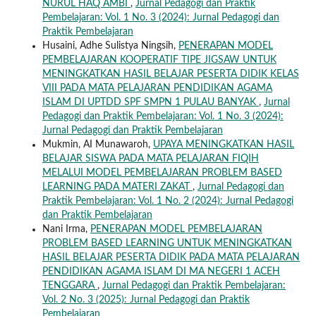
NURUL HAQ AMBI
,
Jurnal Pedagogi dan Praktik
Pembelajaran: Vol. 1 No. 3 (2024): Jurnal Pedagogi dan
Praktik Pembelajaran
Husaini, Adhe Sulistya Ningsih,
PENERAPAN MODEL
PEMBELAJARAN KOOPERATIF TIPE JIGSAW UNTUK
MENINGKATKAN HASIL BELAJAR PESERTA DIDIK KELAS
VIII PADA MATA PELAJARAN PENDIDIKAN AGAMA
ISLAM DI UPTDD SPF SMPN 1 PULAU BANYAK
,
Jurnal
Pedagogi dan Praktik Pembelajaran: Vol. 1 No. 3 (2024):
Jurnal Pedagogi dan Praktik Pembelajaran
Mukmin, AI Munawaroh,
UPAYA MENINGKATKAN HASIL
BELAJAR SISWA PADA MATA PELAJARAN FIQIH
MELALUI MODEL PEMBELAJARAN PROBLEM BASED
LEARNING PADA MATERI ZAKAT
,
Jurnal Pedagogi dan
Praktik Pembelajaran: Vol. 1 No. 2 (2024): Jurnal Pedagogi
dan Praktik Pembelajaran
Nani Irma,
PENERAPAN MODEL PEMBELAJARAN
PROBLEM BASED LEARNING UNTUK MENINGKATKAN
HASIL BELAJAR PESERTA DIDIK PADA MATA PELAJARAN
PENDIDIKAN AGAMA ISLAM DI MA NEGERI 1 ACEH
TENGGARA
,
Jurnal Pedagogi dan Praktik Pembelajaran:
Vol. 2 No. 3 (2025): Jurnal Pedagogi dan Praktik
Pembelajaran