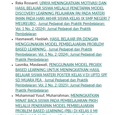
Reka Rossanti,
UPAYA MENINGKATKAN MOTIVASI DAN
HASIL BELAJAR SISWA MELALUI PENETAPAN MODEL
DISCOVERY LEARNING PELAJARAN PAI PADA MATERI
IMAN PADA HARI AKHIR SISWA KELAS IX SMP NEGERI 7
MEUREUBO
,
Jurnal Pedagogi dan Praktik Pembelajaran:
Vol. 1 No. 2 (2024): Jurnal Pedagogi dan Praktik
Pembelajaran
Hasmawati, Hasbiah,
HASIL BELAJAR IPA DENGAN
MENGGUNAKAN MODEL PEMBELAJARAN PROBLEM
BASED LEARNING
,
Jurnal Pedagogi dan Praktik
Pembelajaran: Vol. 1 No. 2 (2024): Jurnal Pedagogi dan
Praktik Pembelajaran
Lasmika, Masdawati,
PENGGUNAAN MODEL PROJEK
BASED LEARNING UNTUK MENINGKATKAN HASIL
BELAJAR SISWA MATERI POSTER KELAS V DI UPTD SPF
SD MUARA PEA
,
Jurnal Pedagogi dan Praktik
Pembelajaran: Vol. 2 No. 2 (2025): Jurnal Pedagogi dan
Praktik Pembelajaran
Muhammad Yusuf, Muharrahman,
MENINGKATKAN
MINAT BACA SISWA PADA PEMBELAJARAN PIKIH
MELALUI PENERAPAN MODEL PEMBELAJARAN
PROBLEM BASED LEARNING (PBL) DI KELAS II MI