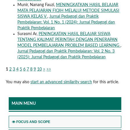
Munir, Nanang Fauzi,
MENINGKATKAN HASIL BELAJAR
MATA PELAJARAN FIQIH MELALUI METODE SIMULASI
SISWA KELAS V
,
Jurnal Pedagogi dan Praktik
Pembelajaran: Vol. 1 No. 1 (2024): Jurnal Pedagogi dan
Praktik Pembelajaran
Surasmi Ar,
PENINGKATAN HASIL BELAJAR SISWA
TENTANG KALIMAT PERINTAH DENGAN PENERAPAN
MODEL PEMBELAJARAN PROBLEM BASED LEARNING
,
Jurnal Pedagogi dan Praktik Pembelajaran: Vol. 2 No. 3
(2025): Jurnal Pedagogi dan Praktik Pembelajaran
1
2
3
4
5
6
7
8
9
10
>
>>
You may also
start an advanced similarity search
for this article.
MAIN MENU
FOCUS AND SCOPE