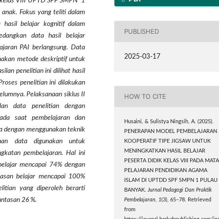
kelas VIII UPTD SPF SMPN 1
anak. Fokus yang teliti dalam
a hasil belajar kognitif dalam
PUBLISHED
Sedangkan data hasil belajar
ajaran PAI berlangsung. Data
2025-03-17
nakan metode deskriptif untuk
lan penelitian ini dilihat hasil
roses penelitian ini dilakukan
elumnya. Pelaksanaan siklus II
HOW TO CITE
lan data penelitian dengan
ada saat pembelajaran dan
Husaini, & Sulistya Ningsih, A. (2025).
data dengan menggunakan teknik
PENERAPAN MODEL PEMBELAJARAN
olahan data digunakan untuk
KOOPERATIF TIPE JIGSAW UNTUK
MENINGKATKAN HASIL BELAJAR
gkatan pembelajaran. Hal ini
PESERTA DIDIK KELAS VIII PADA MAT
n belajar mencapai 74% dengan
PELAJARAN PENDIDIKAN AGAMA
untasan belajar mencapai 100%
ISLAM DI UPTDD SPF SMPN 1 PULAU
itian yang diperoleh berarti
BANYAK.
Jurnal Pedagogi Dan Praktik
tuntasan 26 %.
Pembelajaran
,
1
(3), 65–78. Retrieved
from