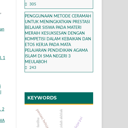
305
W
,
PENGGUNAAN METODE CERAMAH
UNTUK MENINGKATKAN PRESTASI
BELAJAR SISWA PADA MATERI
dan
MERAIH KESUKSESAN DENGAN
KOMPETISI DALAM KEBAIKAN DAN
ETOS KERJA PADA MATA
PELAJARAN PENDIDIKAN AGAMA
ISLAM DI SMA NEGERI 3
. 1
MEULABOH
243
i
l
KEYWORDS
. 2
prestasi belajar, pai, pakem
tipe stad, akidah akhlak
WA