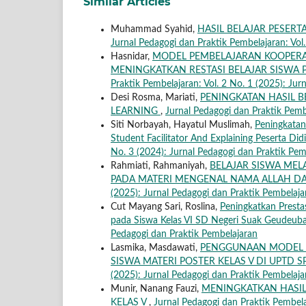
Similar Articles
Muhammad Syahid,
HASIL BELAJAR PESERT
Jurnal Pedagogi dan Praktik Pembelajaran: Vol
Hasnidar,
MODEL PEMBELAJARAN KOOPERATI
MENINGKATKAN RESTASI BELAJAR SISWA
Praktik Pembelajaran: Vol. 2 No. 1 (2025): Jur
Desi Rosma, Mariati,
PENINGKATAN HASIL B
LEARNING
,
Jurnal Pedagogi dan Praktik Pemb
Siti Norbayah, Hayatul Muslimah,
Peningkatan
Student Facilitator And Explaining Peserta Di
No. 3 (2024): Jurnal Pedagogi dan Praktik Pem
Rahmiati, Rahmaniyah,
BELAJAR SISWA MEL
PADA MATERI MENGENAL NAMA ALLAH DA
(2025): Jurnal Pedagogi dan Praktik Pembelaja
Cut Mayang Sari, Roslina,
Peningkatkan Presta
pada Siswa Kelas VI SD Negeri Suak Geudeu
Pedagogi dan Praktik Pembelajaran
Lasmika, Masdawati,
PENGGUNAAN MODEL P
SISWA MATERI POSTER KELAS V DI UPTD 
(2025): Jurnal Pedagogi dan Praktik Pembelaja
Munir, Nanang Fauzi,
MENINGKATKAN HASIL 
KELAS V
,
Jurnal Pedagogi dan Praktik Pembela