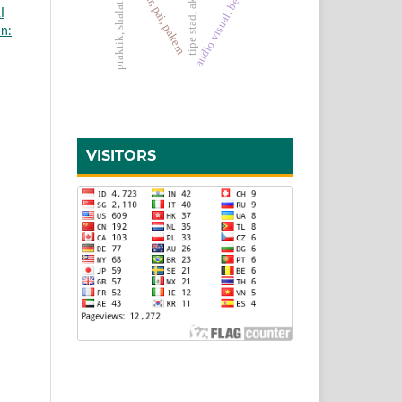
audio visual, belajar pai
praktik, shalat fardhu
I
an:
VISITORS