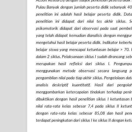
Action Research) dengan subjek penelitian peserta didik
Pulau Banyak
dengan jumlah peserta didik sebanyak 40 
penelitian ini adalah hasil belajar peserta didik. Dat
penelitian ini didapat dari nilai tes akhir siklus. 
psikomotorik didapat dari observasi pada saat pembel
yang telah didapat kemudian dianalisis dengan menggu
mengetahui hasil belajar peserta didik. Indikator keberhasi
belajar siswa yang mencapai ketuntasan belajar > 70. P
dalam 2 siklus. Pelaksanaan siklus I sudah dirancang seb
merupakan hasil refleksi dari siklus I. Pengumpu
menggunakan metode observasi secara langsung p
pengambilan nilai pada tiap akhir siklus. Pengelolaan 
analisis deskriptif kuantitatif. Hasil dari peng
menggambarkan ketercapaian tindakan terhadap penin
dibuktikan dengan hasil penelitian siklus I ketuntasa
nilai rata-rata kelas sebesar 7,4 pada siklus II ket
dengan rata-rata kelas sebesar 85,08 dan hasil penel
terdapat peningkatan dari siklus I ke siklus II dengan ke