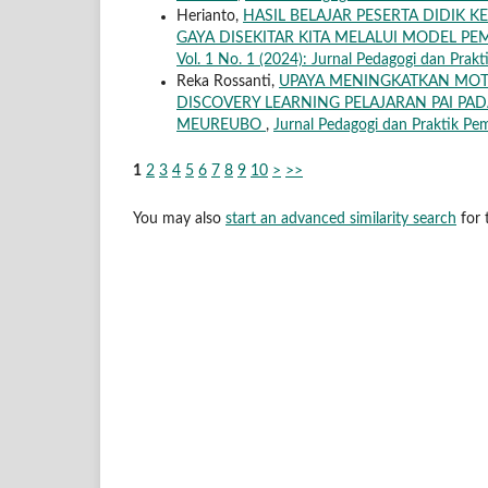
Herianto,
HASIL BELAJAR PESERTA DIDIK
GAYA DISEKITAR KITA MELALUI MODEL P
Vol. 1 No. 1 (2024): Jurnal Pedagogi dan Prak
Reka Rossanti,
UPAYA MENINGKATKAN MOTI
DISCOVERY LEARNING PELAJARAN PAI PAD
MEUREUBO
,
Jurnal Pedagogi dan Praktik Pem
1
2
3
4
5
6
7
8
9
10
>
>>
You may also
start an advanced similarity search
for t