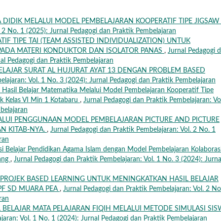
A DIDIK MELALUI MODEL PEMBELAJARAN KOOPERATIF TIPE JIGSA
. 2 No. 1 (2025): Jurnal Pedagogi dan Praktik Pembelajaran
F TIPE TAI (TEAM ASSISTED INDIVIDUALIZATION) UNTUK
 PADA MATERI KONDUKTOR DAN ISOLATOR PANAS
,
Jurnal Pedagogi 
nal Pedagogi dan Praktik Pembelajaran
ELAJAR SURAT AL HUJURAT AYAT 13 DENGAN PROBLEM BASED
elajaran: Vol. 1 No. 3 (2024): Jurnal Pedagogi dan Praktik Pembelajaran
 Hasil Belajar Matematika Melalui Model Pembelajaran Kooperatif Tipe
dik Kelas VI Min 1 Kotabaru
,
Jurnal Pedagogi dan Praktik Pembelajaran: Vol
belajaran
ALUI PENGGUNAAN MODEL PEMBELAJARAN PICTURE AND PICTURE
N KITAB-NYA.
,
Jurnal Pedagogi dan Praktik Pembelajaran: Vol. 2 No. 1
ran
si Belajar Pendidikan Agama Islam dengan Model Pembelajaran Kolaboras
bang
,
Jurnal Pedagogi dan Praktik Pembelajaran: Vol. 1 No. 3 (2024): Jurna
ROJEK BASED LEARNING UNTUK MENINGKATKAN HASIL BELAJAR
SPF SD MUARA PEA
,
Jurnal Pedagogi dan Praktik Pembelajaran: Vol. 2 No
ran
BELAJAR MATA PELAJARAN FIQIH MELALUI METODE SIMULASI SIS
jaran: Vol. 1 No. 1 (2024): Jurnal Pedagogi dan Praktik Pembelajaran