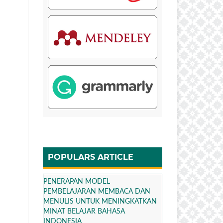
POPULARS ARTICLE
PENERAPAN MODEL
PEMBELAJARAN MEMBACA DAN
MENULIS UNTUK MENINGKATKAN
MINAT BELAJAR BAHASA
INDONESIA