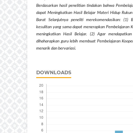
Berdasarkan hasil penelitian tindakan bahwa Pembelaj
dapat Meningkatkan Hasil Belajar Materi Hidup Rukun
Barat Selanjutnya peneliti merekomendasikan: (1)
kesulitan yang sama dapat menerapkan Pembelajaran Ko
meningkatkan Hasil Belajar. (2) Agar mendapatka
dihaharapkan guru lebih membuat Pembelajaran Koopera
menarik dan bervariasi.
DOWNLOADS