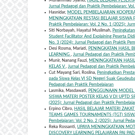
Muhammad Syahid,
HASIL BELAJAR PESERT
Jurnal Pedagogi dan Praktik Pembelajaran: Vol
Hasnidar,
MODEL PEMBELAJARAN KOOPERATI
MENINGKATKAN RESTASI BELAJAR SISWA
Praktik Pembelajaran: Vol. 2 No. 1 (2025): Jur
Siti Norbayah, Hayatul Muslimah,
Peningkatan
Student Facilitator And Explaining Peserta Di
No. 3 (2024): Jurnal Pedagogi dan Praktik Pem
Desi Rosma, Mariati,
PENINGKATAN HASIL B
LEARNING
,
Jurnal Pedagogi dan Praktik Pemb
Munir, Nanang Fauzi,
MENINGKATKAN HASIL 
KELAS V
,
Jurnal Pedagogi dan Praktik Pembela
Cut Mayang Sari, Roslina,
Peningkatkan Presta
pada Siswa Kelas VI SD Negeri Suak Geudeu
Pedagogi dan Praktik Pembelajaran
Lasmika, Masdawati,
PENGGUNAAN MODEL P
SISWA MATERI POSTER KELAS V DI UPTD 
(2025): Jurnal Pedagogi dan Praktik Pembelaja
Erpino Cibro,
HASIL BELAJAR MATERI ZAKA
TEAMS GAMES TOURNAMENTS (TGT) SISW
Pembelajaran: Vol. 2 No. 2 (2025): Jurnal Ped
Reka Rossanti,
UPAYA MENINGKATKAN MOTI
DISCOVERY LEARNING PELAJARAN PAI PAD