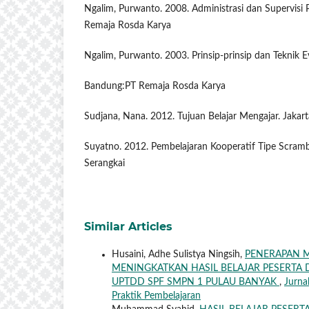
Ngalim, Purwanto. 2008. Administrasi dan Supervisi
Remaja Rosda Karya
Ngalim, Purwanto. 2003. Prinsip-prinsip dan Teknik E
Bandung:PT Remaja Rosda Karya
Sudjana, Nana. 2012. Tujuan Belajar Mengajar. Jakart
Suyatno. 2012. Pembelajaran Kooperatif Tipe Scrambl
Serangkai
Similar Articles
Husaini, Adhe Sulistya Ningsih,
PENERAPAN M
MENINGKATKAN HASIL BELAJAR PESERTA D
UPTDD SPF SMPN 1 PULAU BANYAK
,
Jurna
Praktik Pembelajaran