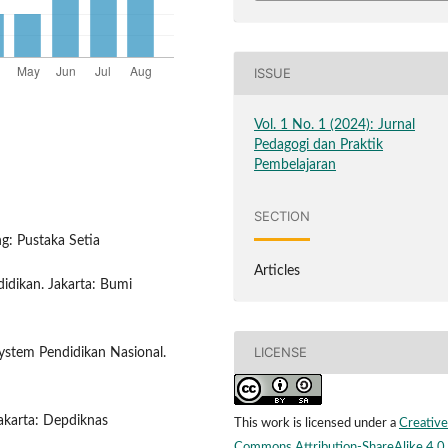
ISSUE
Vol. 1 No. 1 (2024): Jurnal
Pedagogi dan Praktik
Pembelajaran
SECTION
g: Pustaka Setia
Articles
didikan. Jakarta: Bumi
LICENSE
stem Pendidikan Nasional.
akarta: Depdiknas
This work is licensed under a
Creative
Commons Attribution-ShareAlike 4.0