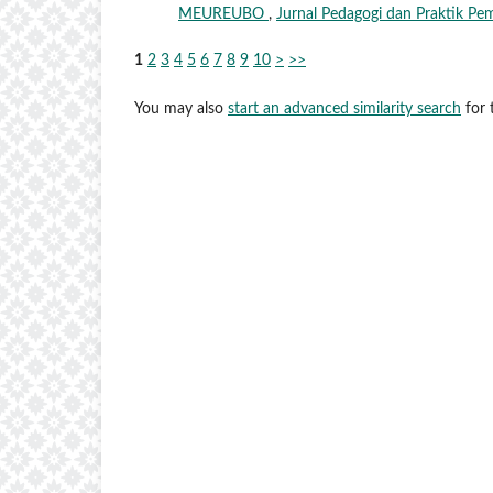
MEUREUBO
,
Jurnal Pedagogi dan Praktik Pem
1
2
3
4
5
6
7
8
9
10
>
>>
You may also
start an advanced similarity search
for t