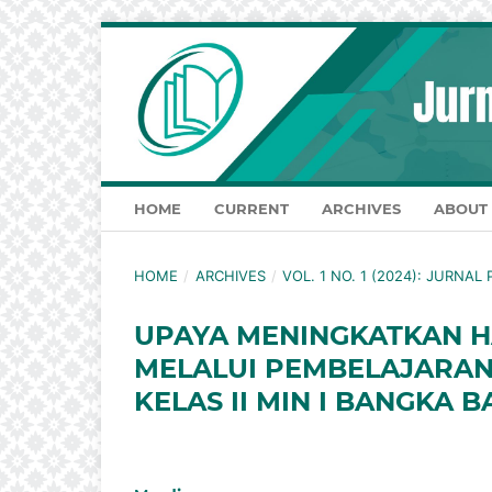
HOME
CURRENT
ARCHIVES
ABOUT
HOME
/
ARCHIVES
/
VOL. 1 NO. 1 (2024): JURN
UPAYA MENINGKATKAN H
MELALUI PEMBELAJARAN
KELAS II MIN I BANGKA 