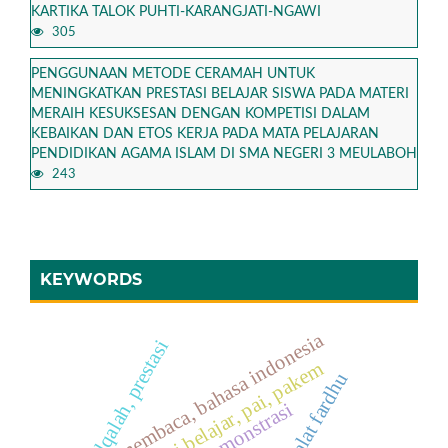
KARTIKA TALOK PUHTI-KARANGJATI-NGAWI
305
PENGGUNAAN METODE CERAMAH UNTUK
MENINGKATKAN PRESTASI BELAJAR SISWA PADA MATERI
MERAIH KESUKSESAN DENGAN KOMPETISI DALAM
KEBAIKAN DAN ETOS KERJA PADA MATA PELAJARAN
PENDIDIKAN AGAMA ISLAM DI SMA NEGERI 3 MEULABOH
243
KEYWORDS
membaca, bahasa indonesia
tajwid,qalqalah, prestasi
prestasi belajar, pai, pakem