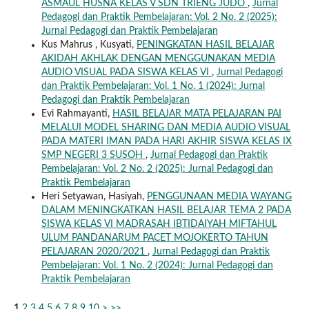
ASMAUL HUSNA KELAS V SDN TRIENG JUDO
,
Jurnal
Pedagogi dan Praktik Pembelajaran: Vol. 2 No. 2 (2025):
Jurnal Pedagogi dan Praktik Pembelajaran
Kus Mahrus , Kusyati,
PENINGKATAN HASIL BELAJAR
AKIDAH AKHLAK DENGAN MENGGUNAKAN MEDIA
AUDIO VISUAL PADA SISWA KELAS VI
,
Jurnal Pedagogi
dan Praktik Pembelajaran: Vol. 1 No. 1 (2024): Jurnal
Pedagogi dan Praktik Pembelajaran
Evi Rahmayanti,
HASIL BELAJAR MATA PELAJARAN PAI
MELALUI MODEL SHARING DAN MEDIA AUDIO VISUAL
PADA MATERI IMAN PADA HARI AKHIR SISWA KELAS IX
SMP NEGERI 3 SUSOH
,
Jurnal Pedagogi dan Praktik
Pembelajaran: Vol. 2 No. 2 (2025): Jurnal Pedagogi dan
Praktik Pembelajaran
Heri Setyawan, Hasiyah,
PENGGUNAAN MEDIA WAYANG
DALAM MENINGKATKAN HASIL BELAJAR TEMA 2 PADA
SISWA KELAS VI MADRASAH IBTIDAIYAH MIFTAHUL
ULUM PANDANARUM PACET MOJOKERTO TAHUN
PELAJARAN 2020/2021
,
Jurnal Pedagogi dan Praktik
Pembelajaran: Vol. 1 No. 2 (2024): Jurnal Pedagogi dan
Praktik Pembelajaran
1
2
3
4
5
6
7
8
9
10
>
>>