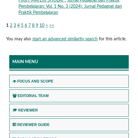
FIKIH MATERI SHOLAT
,
Jurnal Pedagogi dan Praktik
Pembelajaran: Vol. 1 No. 3 (2024): Jurnal Pedagogi dan
Praktik Pembelajaran
1
2
3
4
5
6
7
8
9
10
>
>>
You may also
start an advanced similarity search
for this article.
MAIN MENU
FOCUS AND SCOPE
EDITORIAL TEAM
REVIEWER
REVIEWER GUIDE