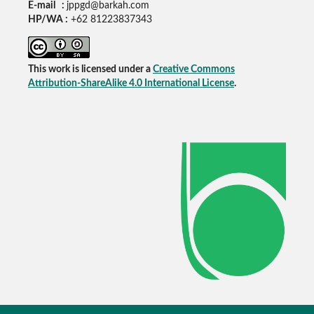
E-mail :
jppgd@barkah.com
HP/WA :
+62
81223837343
This work is licensed under a
Creative Commons
Attribution-ShareAlike 4.0 International License
.