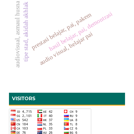
audiovisual, asmaul husna
tipe stad, akidah akhlak
hasil belajar, pai, demontrasi
prestasi belajar, pai, pakem
audio visual, belajar pai
VISITORS