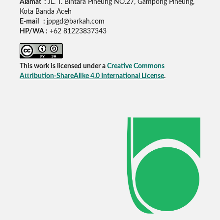
Alamat :
JL. T. Bintara Pineung NO.27, Gampong Pineung,
Kota Banda Aceh
E-mail :
jppgd@barkah.com
HP/WA :
+62
81223837343
This work is licensed under a
Creative Commons
Attribution-ShareAlike 4.0 International License
.