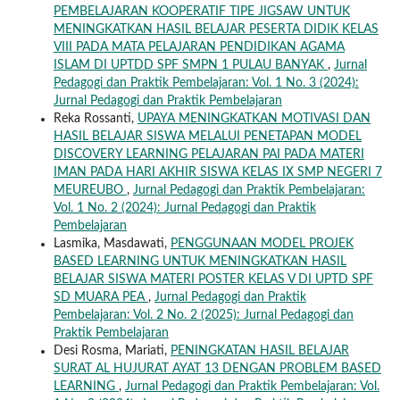
PEMBELAJARAN KOOPERATIF TIPE JIGSAW UNTUK
MENINGKATKAN HASIL BELAJAR PESERTA DIDIK KELAS
VIII PADA MATA PELAJARAN PENDIDIKAN AGAMA
ISLAM DI UPTDD SPF SMPN 1 PULAU BANYAK
,
Jurnal
Pedagogi dan Praktik Pembelajaran: Vol. 1 No. 3 (2024):
Jurnal Pedagogi dan Praktik Pembelajaran
Reka Rossanti,
UPAYA MENINGKATKAN MOTIVASI DAN
HASIL BELAJAR SISWA MELALUI PENETAPAN MODEL
DISCOVERY LEARNING PELAJARAN PAI PADA MATERI
IMAN PADA HARI AKHIR SISWA KELAS IX SMP NEGERI 7
MEUREUBO
,
Jurnal Pedagogi dan Praktik Pembelajaran:
Vol. 1 No. 2 (2024): Jurnal Pedagogi dan Praktik
Pembelajaran
Lasmika, Masdawati,
PENGGUNAAN MODEL PROJEK
BASED LEARNING UNTUK MENINGKATKAN HASIL
BELAJAR SISWA MATERI POSTER KELAS V DI UPTD SPF
SD MUARA PEA
,
Jurnal Pedagogi dan Praktik
Pembelajaran: Vol. 2 No. 2 (2025): Jurnal Pedagogi dan
Praktik Pembelajaran
Desi Rosma, Mariati,
PENINGKATAN HASIL BELAJAR
SURAT AL HUJURAT AYAT 13 DENGAN PROBLEM BASED
LEARNING
,
Jurnal Pedagogi dan Praktik Pembelajaran: Vol.