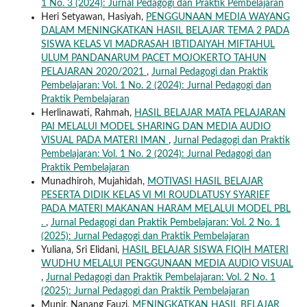
1 No. 3 (2024): Jurnal Pedagogi dan Praktik Pembelajaran
Heri Setyawan, Hasiyah,
PENGGUNAAN MEDIA WAYANG
DALAM MENINGKATKAN HASIL BELAJAR TEMA 2 PADA
SISWA KELAS VI MADRASAH IBTIDAIYAH MIFTAHUL
ULUM PANDANARUM PACET MOJOKERTO TAHUN
PELAJARAN 2020/2021
,
Jurnal Pedagogi dan Praktik
Pembelajaran: Vol. 1 No. 2 (2024): Jurnal Pedagogi dan
Praktik Pembelajaran
Herlinawati, Rahmah,
HASIL BELAJAR MATA PELAJARAN
PAI MELALUI MODEL SHARING DAN MEDIA AUDIO
VISUAL PADA MATERI IMAN
,
Jurnal Pedagogi dan Praktik
Pembelajaran: Vol. 1 No. 2 (2024): Jurnal Pedagogi dan
Praktik Pembelajaran
Munadhiroh, Mujahidah,
MOTIVASI HASIL BELAJAR
PESERTA DIDIK KELAS VI MI ROUDLATUSY SYARIEF
PADA MATERI MAKANAN HARAM MELALUI MODEL PBL
.
,
Jurnal Pedagogi dan Praktik Pembelajaran: Vol. 2 No. 1
(2025): Jurnal Pedagogi dan Praktik Pembelajaran
Yuliana, Sri Elidani,
HASIL BELAJAR SISWA FIQIH MATERI
WUDHU MELALUI PENGGUNAAN MEDIA AUDIO VISUAL
,
Jurnal Pedagogi dan Praktik Pembelajaran: Vol. 2 No. 1
(2025): Jurnal Pedagogi dan Praktik Pembelajaran
Munir, Nanang Fauzi,
MENINGKATKAN HASIL BELAJAR