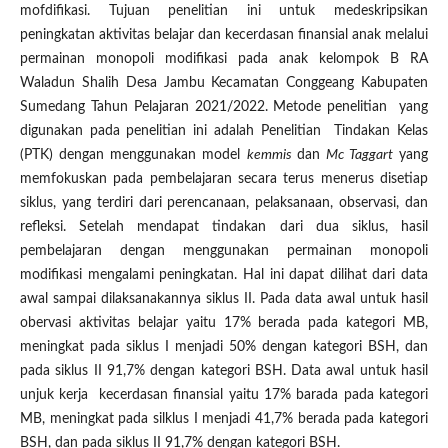
mofdifikasi. Tujuan penelitian ini untuk medeskripsikan
peningkatan aktivitas belajar dan kecerdasan finansial anak melalui
permainan monopoli modifikasi pada anak kelompok B RA
Waladun Shalih Desa Jambu Kecamatan Conggeang Kabupaten
Sumedang Tahun Pelajaran 2021/2022. Metode penelitian yang
digunakan pada penelitian ini adalah Penelitian Tindakan Kelas
(PTK) dengan menggunakan model
kemmis
dan
Mc Taggart
yang
memfokuskan pada pembelajaran secara terus menerus disetiap
siklus, yang terdiri dari perencanaan, pelaksanaan, observasi, dan
refleksi. Setelah mendapat tindakan dari dua siklus, hasil
pembelajaran dengan menggunakan permainan monopoli
modifikasi mengalami peningkatan. Hal ini dapat dilihat dari data
awal sampai dilaksanakannya siklus II. Pada data awal untuk hasil
obervasi aktivitas belajar yaitu 17% berada pada kategori MB,
meningkat pada siklus I menjadi 50% dengan kategori BSH, dan
pada siklus II 91,7% dengan kategori BSH. Data awal untuk hasil
unjuk kerja kecerdasan finansial yaitu 17% barada pada kategori
MB, meningkat pada silklus I menjadi 41,7% berada pada kategori
BSH, dan pada siklus II 91,7% dengan kategori BSH.