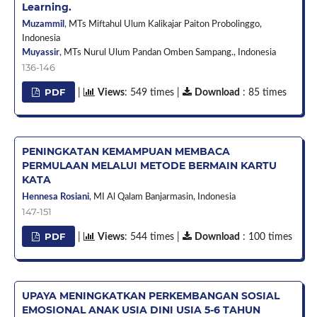
Learning.
Muzammil
,
MTs Miftahul Ulum Kalikajar Paiton Probolinggo,
Indonesia
Muyassir
,
MTs Nurul Ulum Pandan Omben Sampang.,
Indonesia
136-146
PDF
|
Views
: 549 times |
Download
: 85 times
PENINGKATAN KEMAMPUAN MEMBACA
PERMULAAN MELALUI METODE BERMAIN KARTU
KATA
Hennesa Rosiani
,
MI Al Qalam Banjarmasin,
Indonesia
147-151
PDF
|
Views
: 544 times |
Download
: 100 times
UPAYA MENINGKATKAN PERKEMBANGAN SOSIAL
EMOSIONAL ANAK USIA DINI USIA 5-6 TAHUN