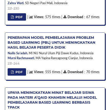
Zahra Wati
,
SD Negeri Pasi Mali,
Indonesia
221-230
PDF
|
Views
: 575 times |
Download
: 67 times
PENERAPAN MODEL PEMBELAJARAN PROBLEM
BASED LEARNING (PBL) UNTUK MENINGKATKAN
HASIL BELAJAR PESERTA DIDIK
Nailis Sa’adah
,
MI NU Nurul Ulum Piji Dawe Kudus,
Indonesia
Murni Rachmawati
,
MA Yapina Rancagoong Cianjur,
Indonesia
231-244
PDF
|
Views
: 555 times |
Download
: 70 times
UPAYA MENINGKATKAN MINAT BELAJAR SISWA
PADA MATERI A’QAID KHAMSIN MELALUI MODEL
PEMBELAJARAN BASED LEARNING BERBASIS
TPACK