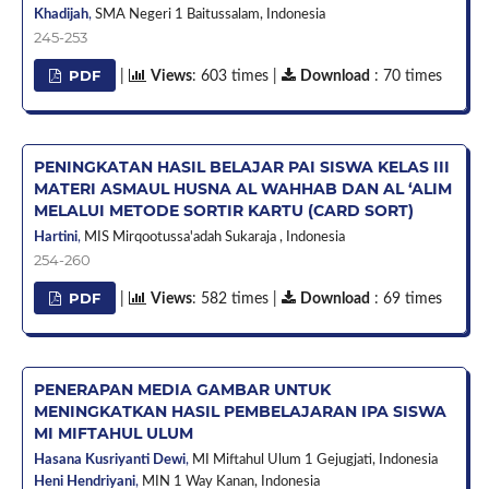
Khadijah
,
SMA Negeri 1 Baitussalam,
Indonesia
245-253
PDF
|
Views
: 603 times |
Download
: 70 times
PENINGKATAN HASIL BELAJAR PAI SISWA KELAS III
MATERI ASMAUL HUSNA AL WAHHAB DAN AL ‘ALIM
MELALUI METODE SORTIR KARTU (CARD SORT)
Hartini
,
MIS Mirqootussa'adah Sukaraja ,
Indonesia
254-260
PDF
|
Views
: 582 times |
Download
: 69 times
PENERAPAN MEDIA GAMBAR UNTUK
MENINGKATKAN HASIL PEMBELAJARAN IPA SISWA
MI MIFTAHUL ULUM
Hasana Kusriyanti Dewi
,
MI Miftahul Ulum 1 Gejugjati,
Indonesia
Heni Hendriyani
,
MIN 1 Way Kanan,
Indonesia