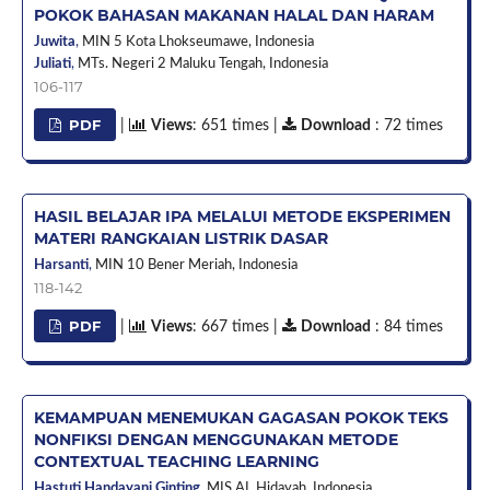
POKOK BAHASAN MAKANAN HALAL DAN HARAM
Juwita
,
MIN 5 Kota Lhokseumawe,
Indonesia
Juliati
,
MTs. Negeri 2 Maluku Tengah,
Indonesia
106-117
PDF
|
Views
: 651 times |
Download
: 72 times
HASIL BELAJAR IPA MELALUI METODE EKSPERIMEN
MATERI RANGKAIAN LISTRIK DASAR
Harsanti
,
MIN 10 Bener Meriah,
Indonesia
118-142
PDF
|
Views
: 667 times |
Download
: 84 times
KEMAMPUAN MENEMUKAN GAGASAN POKOK TEKS
NONFIKSI DENGAN MENGGUNAKAN METODE
CONTEXTUAL TEACHING LEARNING
Hastuti Handayani Ginting
,
MIS.AL Hidayah,
Indonesia