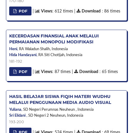
170-180
PDF
|
Views
: 612 times |
Download
: 86 times
KECERDASAN FINANSIAL ANAK MELALUI
PERMAIANAN MONOPOLI MODIFIKASI
Heni
,
RA Waladun Shalih,
Indonesia
Hida Handayani
,
RA Siti Chotijah,
Indonesia
181-192
PDF
|
Views
: 87 times |
Download
: 65 times
HASIL BELAJAR SISWA FIQIH MATERI WUDHU
MELALUI PENGGUNAAN MEDIA AUDIO VISUAL
Yuliana
,
SD Negeri Perumnas Neuheun ,
Indonesia
Sri Elidani
,
SD Negeri 2 Neuheun,
Indonesia
193-200
PDF
|
Views
: 524 times |
Download
: 69 times