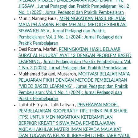
MELALUI MODEL PEMBELAJARAN KOOPERATIF TIPE
JIGSAW
,
Jurnal Pedagogi dan Praktik Pembelajaran: Vol. 2
No. 1 (2025): Jurnal Pedagogi dan Praktik Pembelajaran
Munir, Nanang Fauzi,
MENINGKATKAN HASIL BELAJAR
MATA PELAJARAN FIQIH MELALUI METODE SIMULASI
SISWA KELAS V
,
Jurnal Pedagogi dan Praktik
Pembelajaran: Vol. 1 No. 1 (2024): Jurnal Pedagogi dan
Praktik Pembelajaran
Desi Rosma, Mariati,
PENINGKATAN HASIL BELAJAR
SURAT AL HUJURAT AYAT 13 DENGAN PROBLEM BASED
LEARNING
,
Jurnal Pedagogi dan Praktik Pembelajaran: Vol.
1 No. 3 (2024): Jurnal Pedagogi dan Praktik Pembelajaran
Mukhamad Sarkani, Mussaroh,
MOTIVASI BELAJAR MATA
PELAJARAN FIKIH DENGAN METODE PEMBELAJARAN
“VIDEO BASED LEARNING”
,
Jurnal Pedagogi dan Praktik
Pembelajaran: Vol. 1 No. 1 (2024): Jurnal Pedagogi dan
Praktik Pembelajaran
Lailatul Fitriyah , Lalik Lailiyah ,
PENERAPAN MODEL
PEMBELAJARAN KOOPERATIF TIPE THINK PAIR SHARE
(TPS) UNTUK MENINGKATKAN KETERAMPILAN
BERPIKIR KREATIF SISWA PADA PEMBELAJARAN
AKIDAH AKHLAK MATERI IMAN KEPADA MALAIKAT
DAN TUGASNYA KELAS III IBRAHIM DI MIS TARBIYATUL