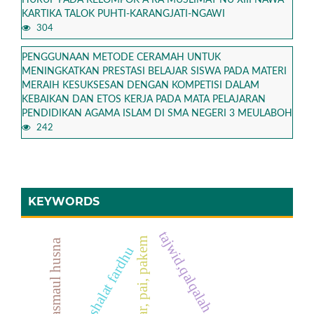
HURUF PADA KELOMPOK A RA MUSLIMAT NU XIII NAWA
KARTIKA TALOK PUHTI-KARANGJATI-NGAWI
304
PENGGUNAAN METODE CERAMAH UNTUK
MENINGKATKAN PRESTASI BELAJAR SISWA PADA MATERI
MERAIH KESUKSESAN DENGAN KOMPETISI DALAM
KEBAIKAN DAN ETOS KERJA PADA MATA PELAJARAN
PENDIDIKAN AGAMA ISLAM DI SMA NEGERI 3 MEULABOH
242
KEYWORDS
tajwid,qalqalah, prestasi
praktik, shalat fardhu