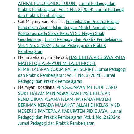
ATHFAL PULOTONDO TULUN
,
Jurnal Pedagogi dan
Praktik Pembelajaran: Vol. 1 No. 2 (2024): Jurnal Pedagogi
dan Praktik Pembelajaran
Cut Mayang Sari, Roslina,
Peningkatkan Prestasi Belajar
Pendidikan Agama Islam dengan Model Pembelajaran
Kolaborasi pada Siswa Kelas VI SD Negeri Suak
Geudeubang
,
Jurnal Pedagogi dan Praktik Pembelajaran:
Vol. 1 No. 3 (2024): Jurnal Pedagogi dan Praktik
Pembelajaran
Henni Setiarini, Ernidawati,
HASIL BELAJAR SISWA PADA
MATERI Q.S AL-MA’UN MELALUI MODEL
PEMBELAJARAN COOPERATIVE SCRIPT
,
Jurnal Pedagogi
dan Praktik Pembelajaran: Vol. 1 No. 3 (2024): Jurnal
Pedagogi dan Praktik Pembelajaran
Helmiyati, Rosdiana,
PENGGUNAAN METODE CARD
SORT DALAM MENINGKATKAN HASIL BELAJAR
PENDIDIKAN AGAMA ISLAM (PAI) PADA MATERI
BERIMAN KEPADA MALAIKAT ALLAH DI KELAS IV SD
NEGERI 3 PANTERAJA KABUPATEN PIDIE JAYA
,
Jurnal
Pedagogi dan Praktik Pembelajaran: Vol. 1 No. 2 (2024):
Jurnal Pedagogi dan Praktik Pembelajaran