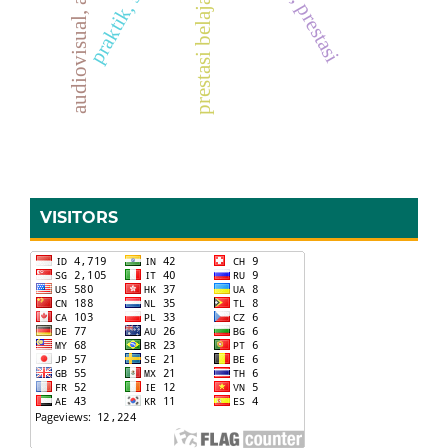
prestasi belajar, pai, pakem
audiovisual, asmaul husna
VISITORS