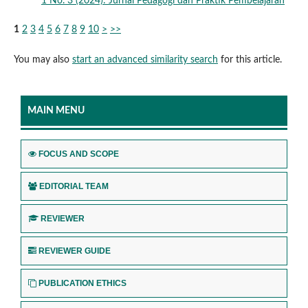
1 No. 3 (2024): Jurnal Pedagogi dan Praktik Pembelajaran
1
2
3
4
5
6
7
8
9
10
>
>>
You may also
start an advanced similarity search
for this article.
MAIN MENU
FOCUS AND SCOPE
EDITORIAL TEAM
REVIEWER
REVIEWER GUIDE
PUBLICATION ETHICS