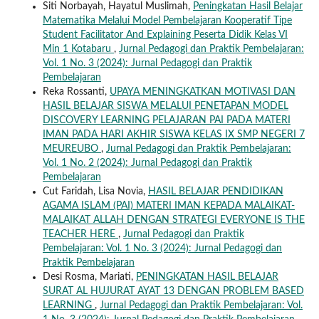
Siti Norbayah, Hayatul Muslimah,
Peningkatan Hasil Belajar
Matematika Melalui Model Pembelajaran Kooperatif Tipe
Student Facilitator And Explaining Peserta Didik Kelas VI
Min 1 Kotabaru
,
Jurnal Pedagogi dan Praktik Pembelajaran:
Vol. 1 No. 3 (2024): Jurnal Pedagogi dan Praktik
Pembelajaran
Reka Rossanti,
UPAYA MENINGKATKAN MOTIVASI DAN
HASIL BELAJAR SISWA MELALUI PENETAPAN MODEL
DISCOVERY LEARNING PELAJARAN PAI PADA MATERI
IMAN PADA HARI AKHIR SISWA KELAS IX SMP NEGERI 7
MEUREUBO
,
Jurnal Pedagogi dan Praktik Pembelajaran:
Vol. 1 No. 2 (2024): Jurnal Pedagogi dan Praktik
Pembelajaran
Cut Faridah, Lisa Novia,
HASIL BELAJAR PENDIDIKAN
AGAMA ISLAM (PAI) MATERI IMAN KEPADA MALAIKAT-
MALAIKAT ALLAH DENGAN STRATEGI EVERYONE IS THE
TEACHER HERE
,
Jurnal Pedagogi dan Praktik
Pembelajaran: Vol. 1 No. 3 (2024): Jurnal Pedagogi dan
Praktik Pembelajaran
Desi Rosma, Mariati,
PENINGKATAN HASIL BELAJAR
SURAT AL HUJURAT AYAT 13 DENGAN PROBLEM BASED
LEARNING
,
Jurnal Pedagogi dan Praktik Pembelajaran: Vol.