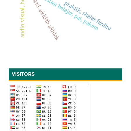
audio visual, belajar pai
tipe stad, akidah akhlak
prestasi belajar, pai, pakem
praktik, shalat fardhu
VISITORS