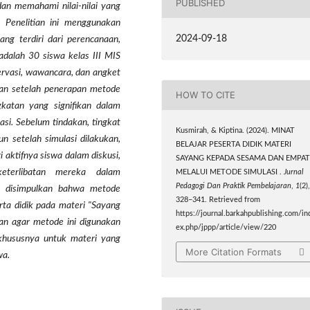
PUBLISHED
n memahami nilai-nilai yang
).
Penelitian ini menggunakan
2024-09-18
ng terdiri dari perencanaan,
 adalah 30 siswa kelas III MIS
ervasi, wawancara, dan angket
dan setelah penerapan metode
HOW TO CITE
gkatan yang signifikan dalam
asi. Sebelum tindakan, tingkat
Kusmirah, & Kiptina. (2024). MINAT
n setelah simulasi dilakukan,
BELAJAR PESERTA DIDIK MATERI
 aktifnya siswa dalam diskusi,
SAYANG KEPADA SESAMA DAN EMPAT
keterlibatan mereka dalam
MELALUI METODE SIMULASI .
Jurnal
Pedagogi Dan Praktik Pembelajaran
,
1
(2)
pat disimpulkan bahwa metode
328–341. Retrieved from
rta didik pada materi "Sayang
https://journal.barkahpublishing.com/in
an agar metode ini digunakan
ex.php/jppp/article/view/220
 khususnya untuk materi yang
More Citation Formats
wa.