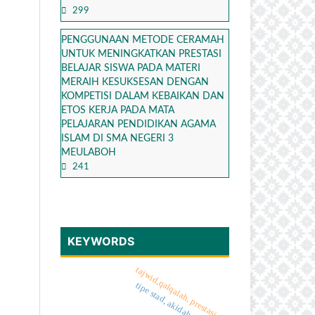
299
PENGGUNAAN METODE CERAMAH
UNTUK MENINGKATKAN PRESTASI
BELAJAR SISWA PADA MATERI
MERAIH KESUKSESAN DENGAN
KOMPETISI DALAM KEBAIKAN DAN
ETOS KERJA PADA MATA
PELAJARAN PENDIDIKAN AGAMA
ISLAM DI SMA NEGERI 3
MEULABOH
241
KEYWORDS
tajwid,qalqalah, prestasi
tipe stad, akidah akhlak