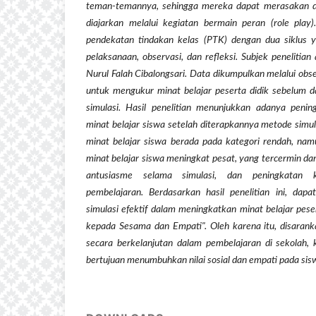
teman-temannya, sehingga mereka dapat merasakan da
diajarkan melalui kegiatan bermain peran (role play
pendekatan tindakan kelas (PTK) dengan dua siklus ya
pelaksanaan, observasi, dan refleksi.
Subjek penelitian
Nurul Falah Cibalongsari. Data dikumpulkan melalui obs
untuk mengukur minat belajar peserta didik sebelum 
simulasi. Hasil penelitian menunjukkan adanya penin
minat belajar siswa setelah diterapkannya metode simul
minat belajar siswa berada pada kategori rendah, namu
minat belajar siswa meningkat pesat, yang tercermin dari
antusiasme selama simulasi, dan peningkatan 
pembelajaran. Berdasarkan hasil penelitian ini, da
simulasi efektif dalam meningkatkan minat belajar pese
kepada Sesama dan Empati". Oleh karena itu, disarank
secara berkelanjutan dalam pembelajaran di sekolah,
bertujuan menumbuhkan nilai sosial dan empati pada sis