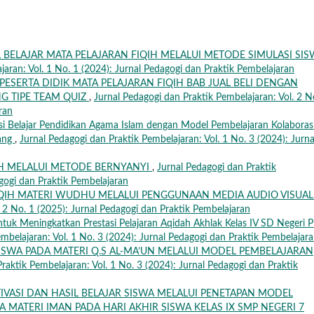
BELAJAR MATA PELAJARAN FIQIH MELALUI METODE SIMULASI SIS
jaran: Vol. 1 No. 1 (2024): Jurnal Pedagogi dan Praktik Pembelajaran
PESERTA DIDIK MATA PELAJARAN FIQIH BAB JUAL BELI DENGAN
G TIPE TEAM QUIZ
,
Jurnal Pedagogi dan Praktik Pembelajaran: Vol. 2 N
ran
si Belajar Pendidikan Agama Islam dengan Model Pembelajaran Kolaboras
bang
,
Jurnal Pedagogi dan Praktik Pembelajaran: Vol. 1 No. 3 (2024): Jurna
H MELALUI METODE BERNYANYI
,
Jurnal Pedagogi dan Praktik
agogi dan Praktik Pembelajaran
FIQIH MATERI WUDHU MELALUI PENGGUNAAN MEDIA AUDIO VISUA
. 2 No. 1 (2025): Jurnal Pedagogi dan Praktik Pembelajaran
uk Meningkatkan Prestasi Pelajaran Aqidah Akhlak Kelas IV SD Negeri P
mbelajaran: Vol. 1 No. 3 (2024): Jurnal Pedagogi dan Praktik Pembelajar
SISWA PADA MATERI Q.S AL-MA’UN MELALUI MODEL PEMBELAJARAN
raktik Pembelajaran: Vol. 1 No. 3 (2024): Jurnal Pedagogi dan Praktik
VASI DAN HASIL BELAJAR SISWA MELALUI PENETAPAN MODEL
A MATERI IMAN PADA HARI AKHIR SISWA KELAS IX SMP NEGERI 7