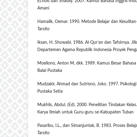
Echols dan Shadily. 2007. Kamus Bahasa Inggris-Indo
Amani
Hamalik, Oemar. 1990. Metode Belajar dan Kesulitan-
Tarsito
Iksan, H. Showabi. 1986. Al-Qur’an dan Tafsirnya. Jili
Departemen Agama Republik Indonesia Proyek Penga
Moeliono, Anton M, dkk. 1989. Kamus Besar Bahasa I
Balai Pustaka
Mudzakir, Ahmad dan Sutrisno, Joko. 1997. Psikologi
Pustaka Setia
Mukhlis, Abdul. (Ed). 2000. Penelitian Tindakan Kelas
Karya Ilmiah untuk Guru-guru se-Kabupaten Tuban
Pasaribu, I.L., dan Simanjuntak, B. 1983. Proses Bela
Tarsito