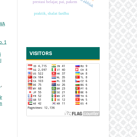
prestasi belajar, pai, pakem
praktik, shalat fardhu
WA
o. 1
VISITORS
i
l
L
,
ir
an