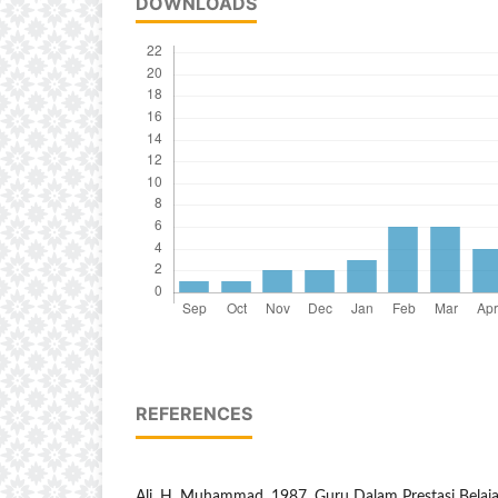
DOWNLOADS
REFERENCES
Ali, H. Muhammad. 1987. Guru Dalam Prestasi Belaja