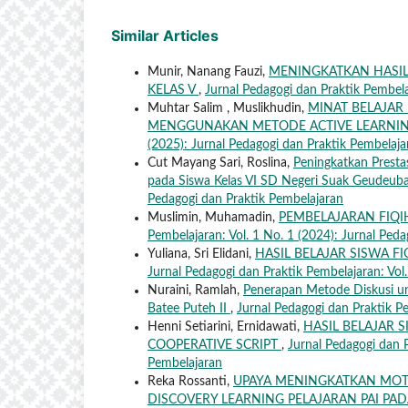
Similar Articles
Munir, Nanang Fauzi,
MENINGKATKAN HASIL 
KELAS V
,
Jurnal Pedagogi dan Praktik Pembela
Muhtar Salim , Muslikhudin,
MINAT BELAJAR 
MENGGUNAKAN METODE ACTIVE LEARNIN
(2025): Jurnal Pedagogi dan Praktik Pembelaja
Cut Mayang Sari, Roslina,
Peningkatkan Presta
pada Siswa Kelas VI SD Negeri Suak Geudeu
Pedagogi dan Praktik Pembelajaran
Muslimin, Muhamadin,
PEMBELAJARAN FIQI
Pembelajaran: Vol. 1 No. 1 (2024): Jurnal Ped
Yuliana, Sri Elidani,
HASIL BELAJAR SISWA 
Jurnal Pedagogi dan Praktik Pembelajaran: Vol
Nuraini, Ramlah,
Penerapan Metode Diskusi unt
Batee Puteh II
,
Jurnal Pedagogi dan Praktik Pe
Henni Setiarini, Ernidawati,
HASIL BELAJAR 
COOPERATIVE SCRIPT
,
Jurnal Pedagogi dan P
Pembelajaran
Reka Rossanti,
UPAYA MENINGKATKAN MOTI
DISCOVERY LEARNING PELAJARAN PAI PAD