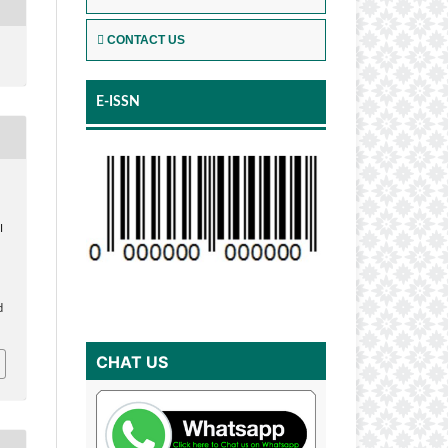
CONTACT US
E-ISSN
I
,
d
CHAT US