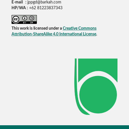
E-mail :
jppgd@barkah.com
HP/WA :
+62
81223837343
This work is licensed under a
Creative Commons
Attribution-ShareAlike 4.0 International License
.