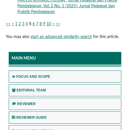
MATERI ASMAUL HUSNA
,
Jurnal Pedagogi dan Praktik
Pembelajaran: Vol. 2 No. 1 (2025): Jurnal Pedagogi dan
Praktik Pembelajaran
<<
<
1
2
3
4
5
6
7
8
9
10
>
>>
You may also
start an advanced similarity search
for this article.
MAIN MENU
FOCUS AND SCOPE
EDITORIAL TEAM
REVIEWER
REVIEWER GUIDE