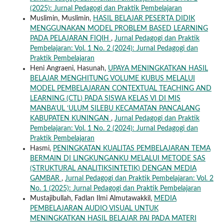
(2025): Jurnal Pedagogi dan Praktik Pembelajaran
Muslimin, Muslimin,
HASIL BELAJAR PESERTA DIDIK
MENGGUNAKAN MODEL PROBLEM BASED LEARNING
PADA PELAJARAN FIQIH
,
Jurnal Pedagogi dan Praktik
Pembelajaran: Vol. 1 No. 2 (2024): Jurnal Pedagogi dan
Praktik Pembelajaran
Heni Angraeni, Hasunah,
UPAYA MENINGKATKAN HASIL
BELAJAR MENGHITUNG VOLUME KUBUS MELALUI
MODEL PEMBELAJARAN CONTEXTUAL TEACHING AND
LEARNING (CTL) PADA SISWA KELAS VI DI MIS
MANBA’UL ‘ULUM SILEBU KECAMATAN PANCALANG
KABUPATEN KUNINGAN
,
Jurnal Pedagogi dan Praktik
Pembelajaran: Vol. 1 No. 2 (2024): Jurnal Pedagogi dan
Praktik Pembelajaran
Hasmi,
PENINGKATAN KUALITAS PEMBELAJARAN TEMA
BERMAIN DI LINGKUNGANKU MELALUI METODE SAS
(STRUKTURAL ANALITIKSINTETIK) DENGAN MEDIA
GAMBAR
,
Jurnal Pedagogi dan Praktik Pembelajaran: Vol. 2
No. 1 (2025): Jurnal Pedagogi dan Praktik Pembelajaran
Mustajibullah, Fadlan Ilmi Almutawakkil,
MEDIA
PEMBELAJARAN AUDIO VISUAL UNTUK
MENINGKATKAN HASIL BELAJAR PAI PADA MATERI