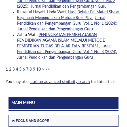
Jurnal Pendidikan dan Pengembangan Guru: Vol. 2 No. 2
(2025): Jurnal Pendidikan dan Pengembangan Guru
Rauzatul Hayati, Linda Wati,
Hasil Belajar Pai Materi Shalat
Bejamaah Menggunakan Metode Role Play
,
Jurnal
Pendidikan dan Pengembangan Guru: Vol. 1 No. 1 (2024):
Jurnal Pendidikan dan Pengembangan Guru
Zahra Wati,
PENINGKATAN PEMBELAJARAN
PENDIDIKAN AGAMA ISLAM MELALUI METODE
PEMBERIAN TUGAS BELAJAR DAN RESITASI
,
Jurnal
Pendidikan dan Pengembangan Guru: Vol. 1 No. 3 (2024):
Jurnal Pendidikan dan Pengembangan Guru
1
2
3
4
5
6
7
8
9
10
>
>>
You may also
start an advanced similarity search
for this article.
MAIN MENU
FOCUS AND SCOPE