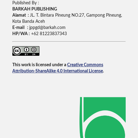
Published By :
BARKAH PUBLISHING
Alamat :
JL. T. Bintara Pineung NO.27, Gampong Pineung,
Kota Banda Aceh
E-mail :
jppgd@barkah.com
HP/WA :
+62
81223837343
This work is licensed under a
Creative Commons
Attribution-ShareAlike 4.0 International License
.