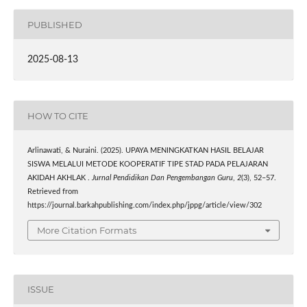
PUBLISHED
2025-08-13
HOW TO CITE
Arlinawati, & Nuraini. (2025). UPAYA MENINGKATKAN HASIL BELAJAR
SISWA MELALUI METODE KOOPERATIF TIPE STAD PADA PELAJARAN
AKIDAH AKHLAK .
Jurnal Pendidikan Dan Pengembangan Guru
,
2
(3), 52–57.
Retrieved from
https://journal.barkahpublishing.com/index.php/jppg/article/view/302
More Citation Formats
ISSUE