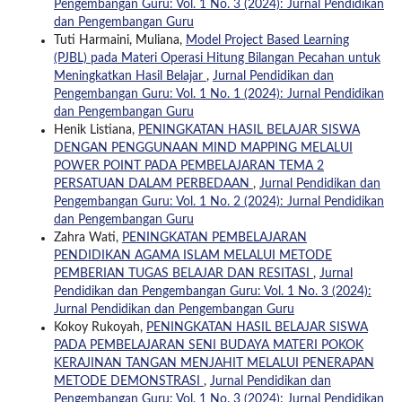
Pengembangan Guru: Vol. 1 No. 3 (2024): Jurnal Pendidikan
dan Pengembangan Guru
Tuti Harmaini, Muliana,
Model Project Based Learning
(PJBL) pada Materi Operasi Hitung Bilangan Pecahan untuk
Meningkatkan Hasil Belajar
,
Jurnal Pendidikan dan
Pengembangan Guru: Vol. 1 No. 1 (2024): Jurnal Pendidikan
dan Pengembangan Guru
Henik Listiana,
PENINGKATAN HASIL BELAJAR SISWA
DENGAN PENGGUNAAN MIND MAPPING MELALUI
POWER POINT PADA PEMBELAJARAN TEMA 2
PERSATUAN DALAM PERBEDAAN
,
Jurnal Pendidikan dan
Pengembangan Guru: Vol. 1 No. 2 (2024): Jurnal Pendidikan
dan Pengembangan Guru
Zahra Wati,
PENINGKATAN PEMBELAJARAN
PENDIDIKAN AGAMA ISLAM MELALUI METODE
PEMBERIAN TUGAS BELAJAR DAN RESITASI
,
Jurnal
Pendidikan dan Pengembangan Guru: Vol. 1 No. 3 (2024):
Jurnal Pendidikan dan Pengembangan Guru
Kokoy Rukoyah,
PENINGKATAN HASIL BELAJAR SISWA
PADA PEMBELAJARAN SENI BUDAYA MATERI POKOK
KERAJINAN TANGAN MENJAHIT MELALUI PENERAPAN
METODE DEMONSTRASI
,
Jurnal Pendidikan dan
Pengembangan Guru: Vol. 1 No. 3 (2024): Jurnal Pendidikan