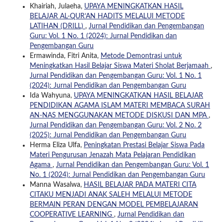
Khairiah, Julaeha,
UPAYA MENINGKATKAN HASIL
BELAJAR AL-QUR’AN HADITS MELALUI METODE
LATIHAN (DRILL)
,
Jurnal Pendidikan dan Pengembangan
Guru: Vol. 1 No. 1 (2024): Jurnal Pendidikan dan
Pengembangan Guru
Ermawinda, Fitri Anita,
Metode Demontrasi untuk
Meningkatkan Hasil Belajar Siswa Materi Sholat Berjamaah
,
Jurnal Pendidikan dan Pengembangan Guru: Vol. 1 No. 1
(2024): Jurnal Pendidikan dan Pengembangan Guru
Ida Wahyuna,
UPAYA MENINGKATKAN HASIL BELAJAR
PENDIDIKAN AGAMA ISLAM MATERI MEMBACA SURAH
AN-NAS MENGGUNAKAN METODE DISKUSI DAN MPA
,
Jurnal Pendidikan dan Pengembangan Guru: Vol. 2 No. 2
(2025): Jurnal Pendidikan dan Pengembangan Guru
Herma Eliza Ulfa,
Peningkatan Prestasi Belajar Siswa Pada
Materi Pengurusan Jenazah Mata Pelajaran Pendidikan
Agama
,
Jurnal Pendidikan dan Pengembangan Guru: Vol. 1
No. 1 (2024): Jurnal Pendidikan dan Pengembangan Guru
Manna Wasalwa,
HASIL BELAJAR PADA MATERI CITA
CITAKU MENJADI ANAK SALEH MELALUI METODE
BERMAIN PERAN DENGAN MODEL PEMBELAJARAN
COOPERATIVE LEARNING
,
Jurnal Pendidikan dan