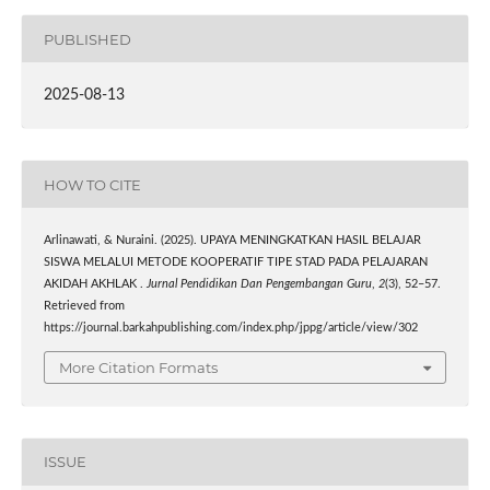
PUBLISHED
2025-08-13
HOW TO CITE
Arlinawati, & Nuraini. (2025). UPAYA MENINGKATKAN HASIL BELAJAR
SISWA MELALUI METODE KOOPERATIF TIPE STAD PADA PELAJARAN
AKIDAH AKHLAK .
Jurnal Pendidikan Dan Pengembangan Guru
,
2
(3), 52–57.
Retrieved from
https://journal.barkahpublishing.com/index.php/jppg/article/view/302
More Citation Formats
ISSUE