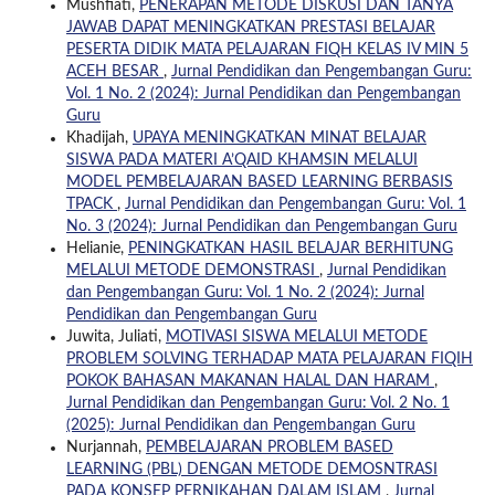
Mushfiati,
PENERAPAN METODE DISKUSI DAN TANYA
JAWAB DAPAT MENINGKATKAN PRESTASI BELAJAR
PESERTA DIDIK MATA PELAJARAN FIQH KELAS IV MIN 5
ACEH BESAR
,
Jurnal Pendidikan dan Pengembangan Guru:
Vol. 1 No. 2 (2024): Jurnal Pendidikan dan Pengembangan
Guru
Khadijah,
UPAYA MENINGKATKAN MINAT BELAJAR
SISWA PADA MATERI A’QAID KHAMSIN MELALUI
MODEL PEMBELAJARAN BASED LEARNING BERBASIS
TPACK
,
Jurnal Pendidikan dan Pengembangan Guru: Vol. 1
No. 3 (2024): Jurnal Pendidikan dan Pengembangan Guru
Helianie,
PENINGKATKAN HASIL BELAJAR BERHITUNG
MELALUI METODE DEMONSTRASI
,
Jurnal Pendidikan
dan Pengembangan Guru: Vol. 1 No. 2 (2024): Jurnal
Pendidikan dan Pengembangan Guru
Juwita, Juliati,
MOTIVASI SISWA MELALUI METODE
PROBLEM SOLVING TERHADAP MATA PELAJARAN FIQIH
POKOK BAHASAN MAKANAN HALAL DAN HARAM
,
Jurnal Pendidikan dan Pengembangan Guru: Vol. 2 No. 1
(2025): Jurnal Pendidikan dan Pengembangan Guru
Nurjannah,
PEMBELAJARAN PROBLEM BASED
LEARNING (PBL) DENGAN METODE DEMOSNTRASI
PADA KONSEP PERNIKAHAN DALAM ISLAM
,
Jurnal