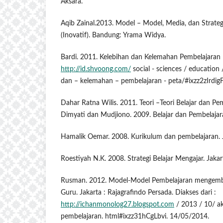
Aksara.
Aqib Zainal.2013. Model – Model, Media, dan Strateg
(Inovatif). Bandung: Yrama Widya.
Bardi. 2011. Kelebihan dan Kelemahan Pembelajaran P
http://id.shvoong.com/
social - sciences / education
dan – kelemahan – pembelajaran - peta/#ixzz2zIrdigF
Dahar Ratna Wilis. 2011. Teori –Teori Belajar dan Pem
Dimyati dan Mudjiono. 2009. Belajar dan Pembelajara
Hamalik Oemar. 2008. Kurikulum dan pembelajaran. J
Roestiyah N.K. 2008. Strategi Belajar Mengajar. Jakar
Rusman. 2012. Model-Model Pembelajaran mengemb
Guru. Jakarta : Rajagrafindo Persada. Diakses dari :
http://ichanmonolog27.blogspot.com
/ 2013 / 10/ ak
pembelajaran. html#ixzz31hCgLbvi. 14/05/2014.