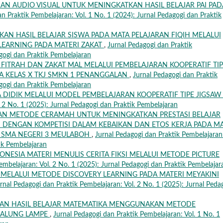
AN AUDIO VISUAL UNTUK MENINGKATKAN HASIL BELAJAR PAI PAD
n Praktik Pembelajaran: Vol. 1 No. 1 (2024): Jurnal Pedagogi dan Praktik
AN HASIL BELAJAR SISWA PADA MATA PELAJARAN FIQIH MELALUI
EARNING PADA MATERI ZAKAT
,
Jurnal Pedagogi dan Praktik
agogi dan Praktik Pembelajaran
T FITRAH DAN ZAKAT MAL MELALUI PEMBELAJARAN KOOPERATIF TI
A KELAS X TKJ SMKN 1 PENANGGALAN
,
Jurnal Pedagogi dan Praktik
agogi dan Praktik Pembelajaran
A DIDIK MELALUI MODEL PEMBELAJARAN KOOPERATIF TIPE JIGSA
. 2 No. 1 (2025): Jurnal Pedagogi dan Praktik Pembelajaran
N METODE CERAMAH UNTUK MENINGKATKAN PRESTASI BELAJAR
N DENGAN KOMPETISI DALAM KEBAIKAN DAN ETOS KERJA PADA M
I SMA NEGERI 3 MEULABOH
,
Jurnal Pedagogi dan Praktik Pembelajaran
tik Pembelajaran
ONESIA MATERI MENULIS CERITA FIKSI MELALUI METODE PICTURE
embelajaran: Vol. 2 No. 1 (2025): Jurnal Pedagogi dan Praktik Pembelajar
A MELALUI METODE DISCOVERY LEARNING PADA MATERI MEYAKINI
rnal Pedagogi dan Praktik Pembelajaran: Vol. 2 No. 1 (2025): Jurnal Peda
DAN HASIL BELAJAR MATEMATIKA MENGGUNAKAN METODE
 GALUNG LAMPE
,
Jurnal Pedagogi dan Praktik Pembelajaran: Vol. 1 No. 1