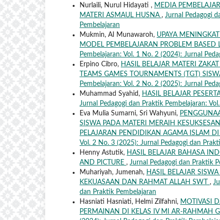
Nurlaili, Nurul Hidayati ,
MEDIA PEMBELAJAR
MATERI ASMAUL HUSNA
,
Jurnal Pedagogi da
Pembelajaran
Mukmin, AI Munawaroh,
UPAYA MENINGKATK
MODEL PEMBELAJARAN PROBLEM BASED L
Pembelajaran: Vol. 1 No. 2 (2024): Jurnal Ped
Erpino Cibro,
HASIL BELAJAR MATERI ZAKA
TEAMS GAMES TOURNAMENTS (TGT) SISW
Pembelajaran: Vol. 2 No. 2 (2025): Jurnal Ped
Muhammad Syahid,
HASIL BELAJAR PESERT
Jurnal Pedagogi dan Praktik Pembelajaran: Vol
Eva Mulia Sumarni, Sri Wahyuni,
PENGGUNAA
SISWA PADA MATERI MERAIH KESUKSESA
PELAJARAN PENDIDIKAN AGAMA ISLAM D
Vol. 2 No. 3 (2025): Jurnal Pedagogi dan Prak
Henny Astutik,
HASIL BELAJAR BAHASA IND
AND PICTURE
,
Jurnal Pedagogi dan Praktik P
Muhariyah, Jumenah,
HASIL BELAJAR SISW
KEKUASAAN DAN RAHMAT ALLAH SWT
,
Ju
dan Praktik Pembelajaran
Hasniati Hasniati, Helmi Zilfahni,
MOTIVASI 
PERMAINAN DI KELAS IV MI AR-RAHMAH