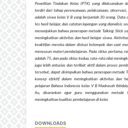
Penelitian Tindakan Kelas (PTK) yang dilaksanakan da
terdiri dari tahap perencanaan, pelaksanaan, observasi, 
adalah siswa kelas V B yang berjumlah 30 orang. Data d
tes hasil belajar, dan catatan lapangan yang dianalisis sec
menunjukkan bahwa penerapan metode Talking Stick yan
meningkatkan aktivitas dan hasil belajar siswa. Aktivita
keaktifan mereka dalam diskusi kelompok dan saat m
menyusun materi pembelajaran. Pada siklus pertama, rata-
adalah 75, dan pada siklus kedua, rata-rata nilai meningka
juga lebih antusias dan terlibat aktif dalam proses pe
tersebut, dapat disimpulkan bahwa penerapan metode Tal
konsep efektif dalam meningkatkan aktivitas dan ha
pelajaran Bahasa Indonesia kelas V B Madrasah Ibtidai
itu, disarankan agar guru menggunakan metode i
meningkatkan kualitas pembelajaran di kelas
DOWNLOADS