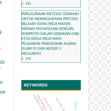
A
301
PENGGUNAAN METODE CERAMAH
UNTUK MENINGKATKAN PRESTASI
BELAJAR SISWA PADA MATERI
MERAIH KESUKSESAN DENGAN
PE
KOMPETISI DALAM KEBAIKAN DAN
ETOS KERJA PADA MATA
PELAJARAN PENDIDIKAN AGAMA
W
,
ISLAM DI SMA NEGERI 3
MEULABOH
241
ATA
:
an
KEYWORDS
gogi