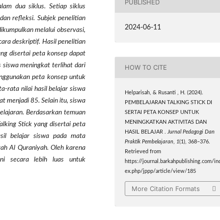
PUBLISHED
lam dua siklus. Setiap siklus
dan refleksi. Subjek penelitian
2024-06-11
ikumpulkan melalui observasi,
ara deskriptif. Hasil penelitian
g disertai peta konsep dapat
s siswa meningkat terlihat dari
HOW TO CITE
enggunakan peta konsep untuk
rata nilai hasil belajar siswa
Helparisah, & Rusanti , H. (2024).
t menjadi 85. Selain itu, siswa
PEMBELAJARAN TALKING STICK DI
mbelajaran. Berdasarkan temuan
SERTAI PETA KONSEP UNTUK
MENINGKATKAN AKTIVITAS DAN
king Stick yang disertai peta
HASIL BELAJAR .
Jurnal Pedagogi Dan
sil belajar siswa pada mata
Praktik Pembelajaran
,
1
(1), 368–376.
yah Al Quraniyah. Oleh karena
Retrieved from
ni secara lebih luas untuk
https://journal.barkahpublishing.com/in
ex.php/jppp/article/view/185
More Citation Formats