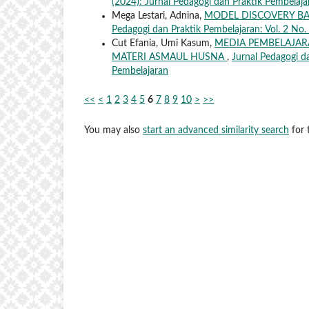
(2024): Jurnal Pedagogi dan Praktik Pembelaja
Mega Lestari, Adnina,
MODEL DISCOVERY BA
Pedagogi dan Praktik Pembelajaran: Vol. 2 No.
Cut Efania, Umi Kasum,
MEDIA PEMBELAJAR
MATERI ASMAUL HUSNA
,
Jurnal Pedagogi da
Pembelajaran
<<
<
1
2
3
4
5
6
7
8
9
10
>
>>
You may also
start an advanced similarity search
for t