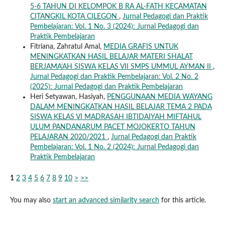
5-6 TAHUN DI KELOMPOK B RA AL-FATH KECAMATAN
CITANGKIL KOTA CILEGON
,
Jurnal Pedagogi dan Praktik
Pembelajaran: Vol. 1 No. 3 (2024): Jurnal Pedagogi dan
Praktik Pembelajaran
Fitriana, Zahratul Amal,
MEDIA GRAFIS UNTUK
MENINGKATKAN HASIL BELAJAR MATERI SHALAT
BERJAMA’AH SISWA KELAS VII SMPS UMMUL AYMAN II
,
Jurnal Pedagogi dan Praktik Pembelajaran: Vol. 2 No. 2
(2025): Jurnal Pedagogi dan Praktik Pembelajaran
Heri Setyawan, Hasiyah,
PENGGUNAAN MEDIA WAYANG
DALAM MENINGKATKAN HASIL BELAJAR TEMA 2 PADA
SISWA KELAS VI MADRASAH IBTIDAIYAH MIFTAHUL
ULUM PANDANARUM PACET MOJOKERTO TAHUN
PELAJARAN 2020/2021
,
Jurnal Pedagogi dan Praktik
Pembelajaran: Vol. 1 No. 2 (2024): Jurnal Pedagogi dan
Praktik Pembelajaran
1
2
3
4
5
6
7
8
9
10
>
>>
You may also
start an advanced similarity search
for this article.