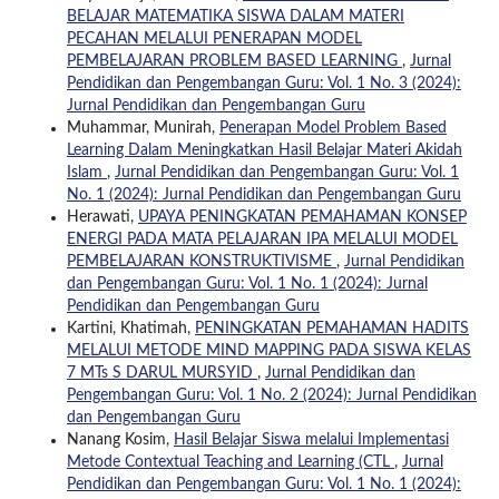
BELAJAR MATEMATIKA SISWA DALAM MATERI
PECAHAN MELALUI PENERAPAN MODEL
PEMBELAJARAN PROBLEM BASED LEARNING
,
Jurnal
Pendidikan dan Pengembangan Guru: Vol. 1 No. 3 (2024):
Jurnal Pendidikan dan Pengembangan Guru
Muhammar, Munirah,
Penerapan Model Problem Based
Learning Dalam Meningkatkan Hasil Belajar Materi Akidah
Islam
,
Jurnal Pendidikan dan Pengembangan Guru: Vol. 1
No. 1 (2024): Jurnal Pendidikan dan Pengembangan Guru
Herawati,
UPAYA PENINGKATAN PEMAHAMAN KONSEP
ENERGI PADA MATA PELAJARAN IPA MELALUI MODEL
PEMBELAJARAN KONSTRUKTIVISME
,
Jurnal Pendidikan
dan Pengembangan Guru: Vol. 1 No. 1 (2024): Jurnal
Pendidikan dan Pengembangan Guru
Kartini, Khatimah,
PENINGKATAN PEMAHAMAN HADITS
MELALUI METODE MIND MAPPING PADA SISWA KELAS
7 MTs S DARUL MURSYID
,
Jurnal Pendidikan dan
Pengembangan Guru: Vol. 1 No. 2 (2024): Jurnal Pendidikan
dan Pengembangan Guru
Nanang Kosim,
Hasil Belajar Siswa melalui Implementasi
Metode Contextual Teaching and Learning (CTL
,
Jurnal
Pendidikan dan Pengembangan Guru: Vol. 1 No. 1 (2024):