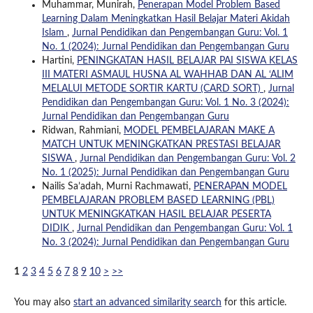
Muhammar, Munirah,
Penerapan Model Problem Based
Learning Dalam Meningkatkan Hasil Belajar Materi Akidah
Islam
,
Jurnal Pendidikan dan Pengembangan Guru: Vol. 1
No. 1 (2024): Jurnal Pendidikan dan Pengembangan Guru
Hartini,
PENINGKATAN HASIL BELAJAR PAI SISWA KELAS
III MATERI ASMAUL HUSNA AL WAHHAB DAN AL ‘ALIM
MELALUI METODE SORTIR KARTU (CARD SORT)
,
Jurnal
Pendidikan dan Pengembangan Guru: Vol. 1 No. 3 (2024):
Jurnal Pendidikan dan Pengembangan Guru
Ridwan, Rahmiani,
MODEL PEMBELAJARAN MAKE A
MATCH UNTUK MENINGKATKAN PRESTASI BELAJAR
SISWA
,
Jurnal Pendidikan dan Pengembangan Guru: Vol. 2
No. 1 (2025): Jurnal Pendidikan dan Pengembangan Guru
Nailis Sa’adah, Murni Rachmawati,
PENERAPAN MODEL
PEMBELAJARAN PROBLEM BASED LEARNING (PBL)
UNTUK MENINGKATKAN HASIL BELAJAR PESERTA
DIDIK
,
Jurnal Pendidikan dan Pengembangan Guru: Vol. 1
No. 3 (2024): Jurnal Pendidikan dan Pengembangan Guru
1
2
3
4
5
6
7
8
9
10
>
>>
You may also
start an advanced similarity search
for this article.