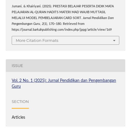
Jumani, & Khairiyani. (2025). PRESTASI BELAJAR PESERTA DIDIK MATA
PELAJARAN AL-QURAN HADITS MATERI MAD WAJIB MUTTASIL
MELALUI MODEL PEMBELAJARAN CARD SORT.
Jurnal Pendidikan Dan
Pengembangan Guru
,
2
(1), 170–180. Retrieved from
https://journal.barkahpublishing.com/index.php/jppg/article/view/169
More Citation Formats
ISSUE
Vol. 2 No. 1 (2025): Jurnal Pendidikan dan Pengembangan
Guru
SECTION
Articles