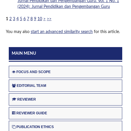
Jurnal Pendidikan dan Pengembangan Guru: Vol. 1 No. 1
(2024): Jurnal Pendidikan dan Pengembangan Guru
1
2
3
4
5
6
7
8
9
10
>
>>
You may also
start an advanced similarity search
for this article.
MAIN MENU
FOCUS AND SCOPE
EDITORIAL TEAM
REVIEWER
REVIEWER GUIDE
PUBLICATION ETHICS