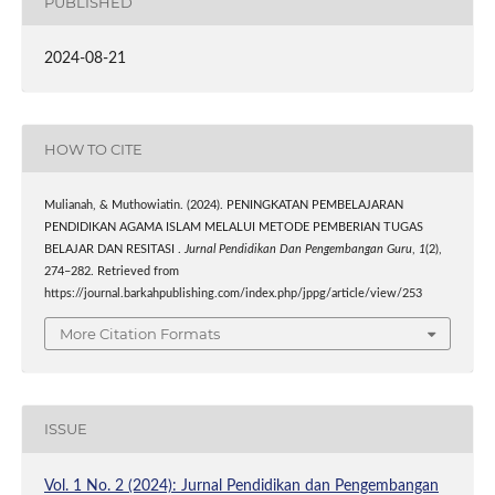
PUBLISHED
2024-08-21
HOW TO CITE
Mulianah, & Muthowiatin. (2024). PENINGKATAN PEMBELAJARAN
PENDIDIKAN AGAMA ISLAM MELALUI METODE PEMBERIAN TUGAS
BELAJAR DAN RESITASI .
Jurnal Pendidikan Dan Pengembangan Guru
,
1
(2),
274–282. Retrieved from
https://journal.barkahpublishing.com/index.php/jppg/article/view/253
More Citation Formats
ISSUE
Vol. 1 No. 2 (2024): Jurnal Pendidikan dan Pengembangan