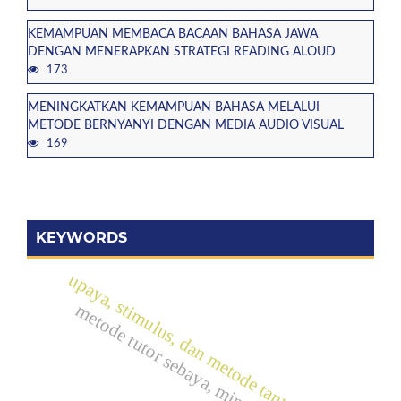
KEMAMPUAN MEMBACA BACAAN BAHASA JAWA
DENGAN MENERAPKAN STRATEGI READING ALOUD
173
MENINGKATKAN KEMAMPUAN BAHASA MELALUI
METODE BERNYANYI DENGAN MEDIA AUDIO VISUAL
169
KEYWORDS
upaya, stimulus, dan metode tanya jawab
metode tutor sebaya, minat, hasil belajar