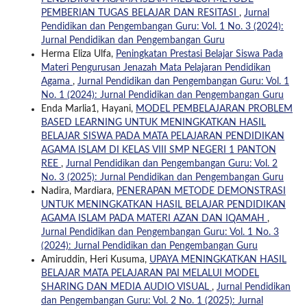
PEMBERIAN TUGAS BELAJAR DAN RESITASI
,
Jurnal
Pendidikan dan Pengembangan Guru: Vol. 1 No. 3 (2024):
Jurnal Pendidikan dan Pengembangan Guru
Herma Eliza Ulfa,
Peningkatan Prestasi Belajar Siswa Pada
Materi Pengurusan Jenazah Mata Pelajaran Pendidikan
Agama
,
Jurnal Pendidikan dan Pengembangan Guru: Vol. 1
No. 1 (2024): Jurnal Pendidikan dan Pengembangan Guru
Enda Marlia1, Hayani,
MODEL PEMBELAJARAN PROBLEM
BASED LEARNING UNTUK MENINGKATKAN HASIL
BELAJAR SISWA PADA MATA PELAJARAN PENDIDIKAN
AGAMA ISLAM DI KELAS VIII SMP NEGERI 1 PANTON
REE
,
Jurnal Pendidikan dan Pengembangan Guru: Vol. 2
No. 3 (2025): Jurnal Pendidikan dan Pengembangan Guru
Nadira, Mardiara,
PENERAPAN METODE DEMONSTRASI
UNTUK MENINGKATKAN HASIL BELAJAR PENDIDIKAN
AGAMA ISLAM PADA MATERI AZAN DAN IQAMAH
,
Jurnal Pendidikan dan Pengembangan Guru: Vol. 1 No. 3
(2024): Jurnal Pendidikan dan Pengembangan Guru
Amiruddin, Heri Kusuma,
UPAYA MENINGKATKAN HASIL
BELAJAR MATA PELAJARAN PAI MELALUI MODEL
SHARING DAN MEDIA AUDIO VISUAL
,
Jurnal Pendidikan
dan Pengembangan Guru: Vol. 2 No. 1 (2025): Jurnal