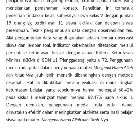
pelajaran PAI masih tergolong rendah, terutama pada materi yang
menekankan pemahaman konsep. Penelitian ini termasuk
penelitian tindakan kelas, subjeknya siswa kelas V dengan jumlah
19 orang yg terdiri asal 11 siswa laki-laki dan delapan siswa
perempuan. Teknik pengumpulan data dengan observasi dan tes.
Alat pengumpulan data yang di gunakan adalah lembar observasi
siswa dan lembar soal. Indikator keberhasilan ditetapkan melalui
persentase ketuntasan belajar dengan acuan Kriteria Ketuntasan
Minimal (KKM) di SDN 11 Trienggadeng, yaitu ≥ 72. Penggunaan
media roda putar dalam penyampaian materi
Mengenal Nama Allah
dan Kitab-Nya
jauh lebih menarik dibandingkan dengan metode
ceramah. Hal ini dibuktikan melalui evaluasi, di mana tingkat
ketuntasan belajar yang sebelumnya hanya mencapai 68,42%
pada siklus I meningkat tajam menjadi 89,47% pada siklus II.
Dengan demikian, penggunaan media roda putar dapat
dinyatakan efektif dalam meningkatkan aktivitas serta hasil belajar
siswa pada materi
Mengenal Nama Allah dan Kitab-Nya
.