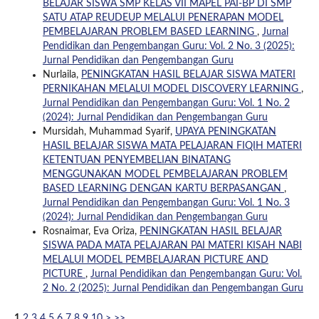
BELAJAR SISWA SMP KELAS VII MAPEL PAI-BP DI SMP
SATU ATAP REUDEUP MELALUI PENERAPAN MODEL
PEMBELAJARAN PROBLEM BASED LEARNING
,
Jurnal
Pendidikan dan Pengembangan Guru: Vol. 2 No. 3 (2025):
Jurnal Pendidikan dan Pengembangan Guru
Nurlaila,
PENINGKATAN HASIL BELAJAR SISWA MATERI
PERNIKAHAN MELALUI MODEL DISCOVERY LEARNING
,
Jurnal Pendidikan dan Pengembangan Guru: Vol. 1 No. 2
(2024): Jurnal Pendidikan dan Pengembangan Guru
Mursidah, Muhammad Syarif,
UPAYA PENINGKATAN
HASIL BELAJAR SISWA MATA PELAJARAN FIQIH MATERI
KETENTUAN PENYEMBELIAN BINATANG
MENGGUNAKAN MODEL PEMBELAJARAN PROBLEM
BASED LEARNING DENGAN KARTU BERPASANGAN
,
Jurnal Pendidikan dan Pengembangan Guru: Vol. 1 No. 3
(2024): Jurnal Pendidikan dan Pengembangan Guru
Rosnaimar, Eva Oriza,
PENINGKATAN HASIL BELAJAR
SISWA PADA MATA PELAJARAN PAI MATERI KISAH NABI
MELALUI MODEL PEMBELAJARAN PICTURE AND
PICTURE
,
Jurnal Pendidikan dan Pengembangan Guru: Vol.
2 No. 2 (2025): Jurnal Pendidikan dan Pengembangan Guru
1
2
3
4
5
6
7
8
9
10
>
>>