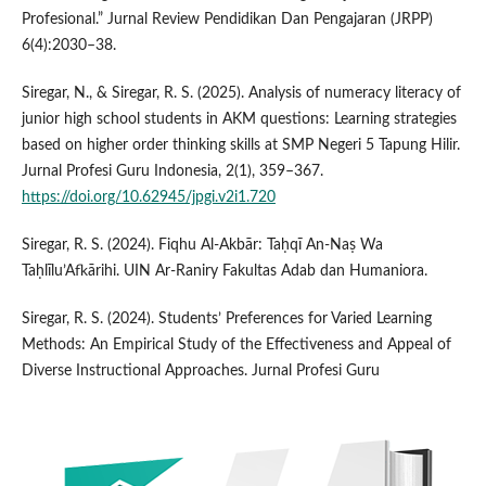
Profesional.” Jurnal Review Pendidikan Dan Pengajaran (JRPP)
6(4):2030–38.
Siregar, N., & Siregar, R. S. (2025). Analysis of numeracy literacy of
junior high school students in AKM questions: Learning strategies
based on higher order thinking skills at SMP Negeri 5 Tapung Hilir.
Jurnal Profesi Guru Indonesia, 2(1), 359–367.
https://doi.org/10.62945/jpgi.v2i1.720
Siregar, R. S. (2024). Fiqhu Al-Akbār: Taḥqī An-Naṣ Wa
Taḥlīlu’Afkārihi. UIN Ar-Raniry Fakultas Adab dan Humaniora.
Siregar, R. S. (2024). Students’ Preferences for Varied Learning
Methods: An Empirical Study of the Effectiveness and Appeal of
Diverse Instructional Approaches. Jurnal Profesi Guru