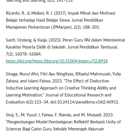
Teaching and Learning, 6(2), 241–252.
Ricardo, R., & Meilani, R. I. (2017). Impak Minat dan Motivasi
Belajar terhadap Hasil Belajar Siswa. Jurnal Pendidikan
Manajemen Perkantoran (JPManper), 2(2), 188–201.
Santi, Undang, & Kasja. (2023). Peran Guru PAI dalam Membentuk
Karakter Peserta Didik di Sekolah. Jurnal Pendidikan Tambusai,
7(2), 16078–16084.
https://doi.org/https://doi.org/10.31004/jptam.v7i2.8918
Sinaga, Nurul Afni, Fitri Ayu Ningtiyas, Rifaatul Mahmuzah, Yulia
Zahara, and Islami Fatwa. 2023. “The Effect of Deductive-
Inductive Learning Approach on Creative Thinking Ability and
Learning Motivation.” Journal of Educational Research and
Evaluation 6(2):123–34. doi:10.24114/paradikma.v16i2.46952.
Siraj, S., M. Yusuf, I. Fatwa, F. Rianda, and M. Mulyadi. 2023.
“Pengembangan Model Pembelajaran Reflektif Berbasis Unity of
Sciences Bagi Calon Guru Sekolah Menengah Kejuruan