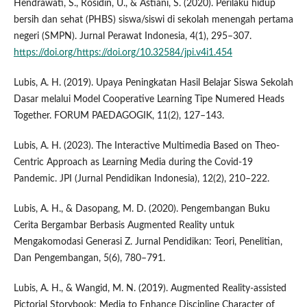
Hendrawati, S., Rosidin, U., & Astiani, S. (2020). Perilaku hidup
bersih dan sehat (PHBS) siswa/siswi di sekolah menengah pertama
negeri (SMPN). Jurnal Perawat Indonesia, 4(1), 295–307.
https://doi.org/https://doi.org/10.32584/jpi.v4i1.454
Lubis, A. H. (2019). Upaya Peningkatan Hasil Belajar Siswa Sekolah
Dasar melalui Model Cooperative Learning Tipe Numered Heads
Together. FORUM PAEDAGOGIK, 11(2), 127–143.
Lubis, A. H. (2023). The Interactive Multimedia Based on Theo-
Centric Approach as Learning Media during the Covid-19
Pandemic. JPI (Jurnal Pendidikan Indonesia), 12(2), 210–222.
Lubis, A. H., & Dasopang, M. D. (2020). Pengembangan Buku
Cerita Bergambar Berbasis Augmented Reality untuk
Mengakomodasi Generasi Z. Jurnal Pendidikan: Teori, Penelitian,
Dan Pengembangan, 5(6), 780–791.
Lubis, A. H., & Wangid, M. N. (2019). Augmented Reality-assisted
Pictorial Storybook: Media to Enhance Discipline Character of