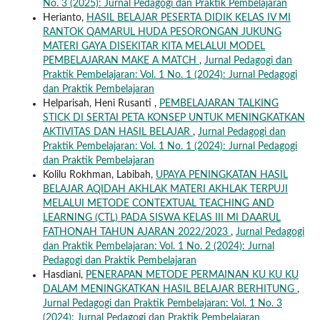
No. 3 (2025): Jurnal Pedagogi dan Praktik Pembelajaran
Herianto,
HASIL BELAJAR PESERTA DIDIK KELAS IV MI
RANTOK QAMARUL HUDA PESORONGAN JUKUNG
MATERI GAYA DISEKITAR KITA MELALUI MODEL
PEMBELAJARAN MAKE A MATCH
,
Jurnal Pedagogi dan
Praktik Pembelajaran: Vol. 1 No. 1 (2024): Jurnal Pedagogi
dan Praktik Pembelajaran
Helparisah, Heni Rusanti ,
PEMBELAJARAN TALKING
STICK DI SERTAI PETA KONSEP UNTUK MENINGKATKAN
AKTIVITAS DAN HASIL BELAJAR
,
Jurnal Pedagogi dan
Praktik Pembelajaran: Vol. 1 No. 1 (2024): Jurnal Pedagogi
dan Praktik Pembelajaran
Kolilu Rokhman, Labibah,
UPAYA PENINGKATAN HASIL
BELAJAR AQIDAH AKHLAK MATERI AKHLAK TERPUJI
MELALUI METODE CONTEXTUAL TEACHING AND
LEARNING (CTL) PADA SISWA KELAS III MI DAARUL
FATHONAH TAHUN AJARAN 2022/2023
,
Jurnal Pedagogi
dan Praktik Pembelajaran: Vol. 1 No. 2 (2024): Jurnal
Pedagogi dan Praktik Pembelajaran
Hasdiani,
PENERAPAN METODE PERMAINAN KU KU KU
DALAM MENINGKATKAN HASIL BELAJAR BERHITUNG
,
Jurnal Pedagogi dan Praktik Pembelajaran: Vol. 1 No. 3
(2024): Jurnal Pedagogi dan Praktik Pembelajaran