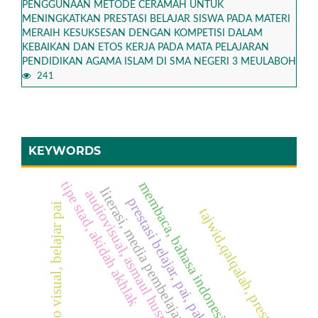
PENGGUNAAN METODE CERAMAH UNTUK
MENINGKATKAN PRESTASI BELAJAR SISWA PADA MATERI
MERAIH KESUKSESAN DENGAN KOMPETISI DALAM
KEBAIKAN DAN ETOS KERJA PADA MATA PELAJARAN
PENDIDIKAN AGAMA ISLAM DI SMA NEGERI 3 MEULABOH
241
KEYWORDS
tipe stad, akidah akhlak
membaca, bahasa indonesia
literasi, media pembelajaran
audiovisual, asmaul husna
prestasi belajar, pai, pakem
audio visual, belajar pai
tajwid,qalqalah, prestasi