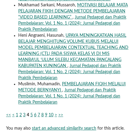
Mukhamad Sarkani, Mussaroh,
MOTIVASI BELAJAR MATA
PELAJARAN FIKIH DENGAN METODE PEMBELAJARAN
“VIDEO BASED LEARNING”
,
Jurnal Pedagogi dan Praktik
Pembelajaran: Vol. 1 No. 1 (2024): Jurnal Pedagogi dan
Praktik Pembelajaran
Heni Angraeni, Hasunah,
UPAYA MENINGKATKAN HASIL
BELAJAR MENGHITUNG VOLUME KUBUS MELALUI
MODEL PEMBELAJARAN CONTEXTUAL TEACHING AND
LEARNING (CTL) PADA SISWA KELAS VI DI MIS
MANBA’UL ‘ULUM SILEBU KECAMATAN PANCALANG
KABUPATEN KUNINGAN
,
Jurnal Pedagogi dan Praktik
Pembelajaran: Vol. 1 No. 2 (2024): Jurnal Pedagogi dan
Praktik Pembelajaran
Muslimin, Muhamadin,
PEMBELAJARAN FIQIH MELALUI
METODE BERNYANYI
,
Jurnal Pedagogi dan Praktik
Pembelajaran: Vol. 1 No. 1 (2024): Jurnal Pedagogi dan
Praktik Pembelajaran
<<
<
1
2
3
4
5
6
7
8
9
10
>
>>
You may also
start an advanced similarity search
for this article.