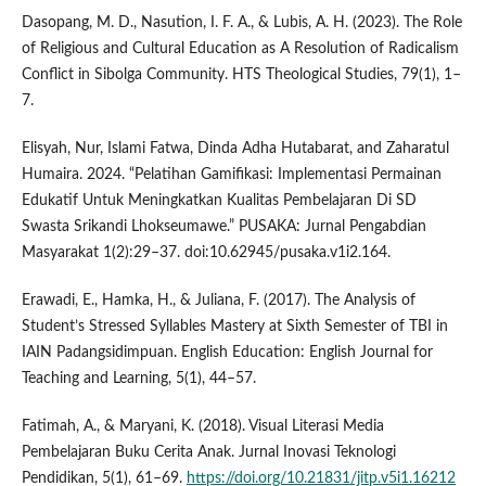
Dasopang, M. D., Nasution, I. F. A., & Lubis, A. H. (2023). The Role
of Religious and Cultural Education as A Resolution of Radicalism
Conflict in Sibolga Community. HTS Theological Studies, 79(1), 1–
7.
Elisyah, Nur, Islami Fatwa, Dinda Adha Hutabarat, and Zaharatul
Humaira. 2024. “Pelatihan Gamifikasi: Implementasi Permainan
Edukatif Untuk Meningkatkan Kualitas Pembelajaran Di SD
Swasta Srikandi Lhokseumawe.” PUSAKA: Jurnal Pengabdian
Masyarakat 1(2):29–37. doi:10.62945/pusaka.v1i2.164.
Erawadi, E., Hamka, H., & Juliana, F. (2017). The Analysis of
Student’s Stressed Syllables Mastery at Sixth Semester of TBI in
IAIN Padangsidimpuan. English Education: English Journal for
Teaching and Learning, 5(1), 44–57.
Fatimah, A., & Maryani, K. (2018). Visual Literasi Media
Pembelajaran Buku Cerita Anak. Jurnal Inovasi Teknologi
Pendidikan, 5(1), 61–69.
https://doi.org/10.21831/jitp.v5i1.16212