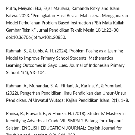
Putra, Meiyaldi Eka, Fajar Maulana, Ramanda Rizky, and Islami
Fatwa. 2023. “Peningkatan Hasil Belajar Mahasiswa Menggunakan
Model Perkuliahan Problem Based Instruction (PBI) Mata Kuliah
Gambar Teknik.” Jurnal Pendidikan Teknik Mesin 10(1):22–30.
doi:10.36706/jptm.v10i1.20850.
Rahmah, S., & Lubis, A. H. (2024). Problem Posing as a Learning
Model to Improve Primary School Students’ Mathematics
Learning Outcomes in Gayo Lues. Journal of Indonesian Primary
School, 1(4), 93–104.
Rahman, A., Munandar, S. A., Fitriani, A., Karlina, Y., & Yumriani.
(2022). Pengertian Pendidikan, Ilmu Pendidikan dan Unsur-Unsur
Pendidikan. Al Urwatul Wutsqa: Kajian Pendidikan Islam, 2(1), 1–8.
Ranisa, R., Erawadi, E., & Hamka, H. (2018). Students’ Mastery in
Identifying Adverbs at Grade VIII SMPN 2 Batang Toru Tapanuli
Selatan. ENGLISH EDUCATION JOURNAL: English Journal for