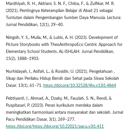
Mardhiyah, R. H., Aldriani, S. N. F., Chitta, F., & Zulfikar, M. R.
(2021). Pentingnya Keterampilan Belajar di Abad 21 sebagai
Tuntutan dalam Pengembangan Sumber Daya Manusia. Lectura:
Jurnal Pendidikan, 12(1), 29–40.
Ningsih, Y. S., Mulia, M., & Lubis, A. H. (2023). Development of
Picture Storybooks with TheoAnthropoEco Centric Approach for
Elementary School Students. AL-ISHLAH: Jurnal Pendidikan,
15(2), 1888–1903.
Nurhidayah, I., Asifah, L., & Rosidin, U. (2021). Pengetahuan ,
Sikap dan Perilaku Hidup Bersih dan Sehat pada Siswa Sekolah
Dasar. 13(1), 61–71.
https://doi.org/10.32528/ijhs.v13i1.4864
Pebtiyanti, I., Ahmad, A., Dzaky, M., Fauziah, S. N., Rendi, &
Puspitasari, P. (2023). Peran kurikulum merdeka dalam
meningkatkan harmonisasi antara masyarakat dan sekolah. Jurnal
Pacu Pendidikan Dasar, 3(1), 269–277.
https://doi.org/https://doi.org/10.22021/pacu.v3i1.411