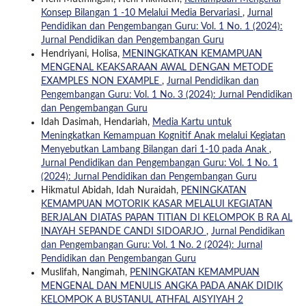
Konsep Bilangan 1 -10 Melalui Media Bervariasi
,
Jurnal
Pendidikan dan Pengembangan Guru: Vol. 1 No. 1 (2024):
Jurnal Pendidikan dan Pengembangan Guru
Hendriyani, Holisa,
MENINGKATKAN KEMAMPUAN
MENGENAL KEAKSARAAN AWAL DENGAN METODE
EXAMPLES NON EXAMPLE
,
Jurnal Pendidikan dan
Pengembangan Guru: Vol. 1 No. 3 (2024): Jurnal Pendidikan
dan Pengembangan Guru
Idah Dasimah, Hendariah,
Media Kartu untuk
Meningkatkan Kemampuan Kognitif Anak melalui Kegiatan
Menyebutkan Lambang Bilangan dari 1-10 pada Anak
,
Jurnal Pendidikan dan Pengembangan Guru: Vol. 1 No. 1
(2024): Jurnal Pendidikan dan Pengembangan Guru
Hikmatul Abidah, Idah Nuraidah,
PENINGKATAN
KEMAMPUAN MOTORIK KASAR MELALUI KEGIATAN
BERJALAN DIATAS PAPAN TITIAN DI KELOMPOK B RA AL
INAYAH SEPANDE CANDI SIDOARJO
,
Jurnal Pendidikan
dan Pengembangan Guru: Vol. 1 No. 2 (2024): Jurnal
Pendidikan dan Pengembangan Guru
Muslifah, Nangimah,
PENINGKATAN KEMAMPUAN
MENGENAL DAN MENULIS ANGKA PADA ANAK DIDIK
KELOMPOK A BUSTANUL ATHFAL AISYIYAH 2