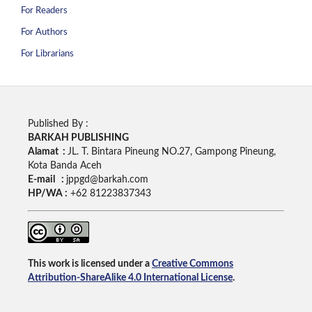
For Readers
For Authors
For Librarians
Published By :
BARKAH PUBLISHING
Alamat :
JL. T. Bintara Pineung NO.27, Gampong Pineung,
Kota Banda Aceh
E-mail :
jppgd@barkah.com
HP/WA :
+62
81223837343
This work is licensed under a
Creative Commons
Attribution-ShareAlike 4.0 International License
.