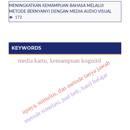
MENINGKATKAN KEMAMPUAN BAHASA MELALUI
METODE BERNYANYI DENGAN MEDIA AUDIO VISUAL
172
KEYWORDS
media kartu, kemampuan kognitif
upaya, stimulus, dan metode tanya jawab
metode simulasi, jual beli, hasil belajar