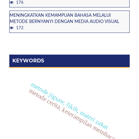
176
MENINGKATKAN KEMAMPUAN BAHASA MELALUI
METODE BERNYANYI DENGAN MEDIA AUDIO VISUAL
172
KEYWORDS
metode jigsaw, fikih, materi zakat
metode cerita, keterampilan membaca