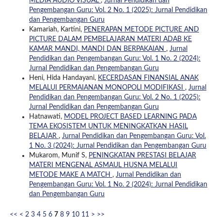
MEDIA AUDIO VISUAL
,
Jurnal Pendidikan dan
Pengembangan Guru: Vol. 2 No. 1 (2025): Jurnal Pendidikan
dan Pengembangan Guru
Kamariah, Kartini,
PENERAPAN METODE PICTURE AND
PICTURE DALAM PEMBELAJARAN MATERI ADAB KE
KAMAR MANDI, MANDI DAN BERPAKAIAN
,
Jurnal
Pendidikan dan Pengembangan Guru: Vol. 1 No. 2 (2024):
Jurnal Pendidikan dan Pengembangan Guru
Heni, Hida Handayani,
KECERDASAN FINANSIAL ANAK
MELALUI PERMAIANAN MONOPOLI MODIFIKASI
,
Jurnal
Pendidikan dan Pengembangan Guru: Vol. 2 No. 1 (2025):
Jurnal Pendidikan dan Pengembangan Guru
Hatnawati,
MODEL PROJECT BASED LEARNING PADA
TEMA EKOSISTEM UNTUK MENINGKATKAN HASIL
BELAJAR
,
Jurnal Pendidikan dan Pengembangan Guru: Vol.
1 No. 3 (2024): Jurnal Pendidikan dan Pengembangan Guru
Mukarom, Munif S,
PENINGKATAN PRESTASI BELAJAR
MATERI MENGENAL ASMAUL HUSNA MELALUI
METODE MAKE A MATCH
,
Jurnal Pendidikan dan
Pengembangan Guru: Vol. 1 No. 2 (2024): Jurnal Pendidikan
dan Pengembangan Guru
<<
<
2
3
4
5
6
7
8
9
10
11
>
>>