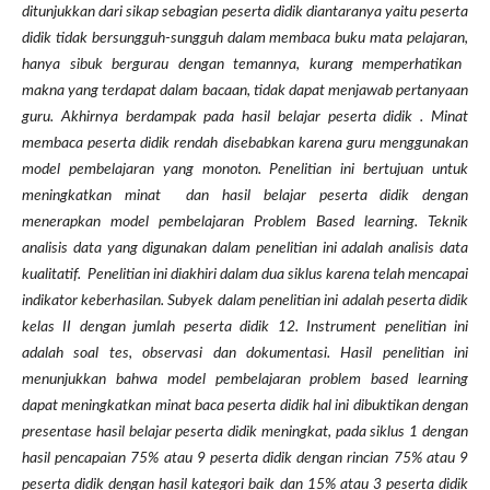
ditunjukkan dari sikap sebagian peserta didik diantaranya yaitu peserta
didik tidak bersungguh-sungg
u
h dalam
membaca buku mata pelajaran
,
hanya sibuk bergurau dengan
temannya, kurang memperhatikan
makna yang terdapat dalam bacaan
, tidak
dapat menjawab
pertanyaan
guru. Akhirnya berdampak pada hasil belajar peserta didik .
Minat
membaca
peserta didik rendah disebabkan karena guru menggunakan
model pembelajaran yang monoton. Penelitian ini bertujuan untuk
meningkatkan m
inat
dan hasil belajar peserta didik dengan
menerapkan model pembelajaran Problem Based learning. Teknik
analisis data yang digunakan dalam penelitian ini adalah analisis data
kualitatif. Penelitian ini diakhiri dalam dua siklus karena telah mencapai
indikator keberhasilan. Subyek dalam penelitian ini adalah peserta didik
kelas II dengan jumlah peserta didik 12. Instrument penelitian ini
adalah soal tes, observasi dan dokumentasi. Hasil penelitian ini
menunjukkan bahwa model pembelajaran problem based learning
dapat meningkatkan m
inat baca
peserta didik hal ini dibuktikan dengan
presentase hasil belajar peserta didik meningkat, pada siklus 1
dengan
hasil pencapaian 75% atau 9 peserta didik dengan rincian 75% atau 9
peserta didik dengan hasil kategori baik dan 15% atau 3 peserta didik