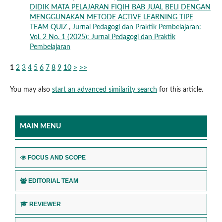
DIDIK MATA PELAJARAN FIQIH BAB JUAL BELI DENGAN
MENGGUNAKAN METODE ACTIVE LEARNING TIPE
TEAM QUIZ
,
Jurnal Pedagogi dan Praktik Pembelajaran:
Vol. 2 No. 1 (2025): Jurnal Pedagogi dan Praktik
Pembelajaran
1
2
3
4
5
6
7
8
9
10
>
>>
You may also
start an advanced similarity search
for this article.
MAIN MENU
FOCUS AND SCOPE
EDITORIAL TEAM
REVIEWER