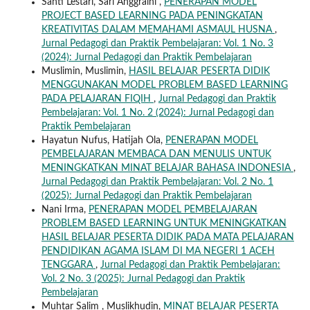
Santi Lestari, Sari Anggraini ,
PENERAPAN MODEL
PROJECT BASED LEARNING PADA PENINGKATAN
KREATIVITAS DALAM MEMAHAMI ASMAUL HUSNA
,
Jurnal Pedagogi dan Praktik Pembelajaran: Vol. 1 No. 3
(2024): Jurnal Pedagogi dan Praktik Pembelajaran
Muslimin, Muslimin,
HASIL BELAJAR PESERTA DIDIK
MENGGUNAKAN MODEL PROBLEM BASED LEARNING
PADA PELAJARAN FIQIH
,
Jurnal Pedagogi dan Praktik
Pembelajaran: Vol. 1 No. 2 (2024): Jurnal Pedagogi dan
Praktik Pembelajaran
Hayatun Nufus, Hatijah Ola,
PENERAPAN MODEL
PEMBELAJARAN MEMBACA DAN MENULIS UNTUK
MENINGKATKAN MINAT BELAJAR BAHASA INDONESIA
,
Jurnal Pedagogi dan Praktik Pembelajaran: Vol. 2 No. 1
(2025): Jurnal Pedagogi dan Praktik Pembelajaran
Nani Irma,
PENERAPAN MODEL PEMBELAJARAN
PROBLEM BASED LEARNING UNTUK MENINGKATKAN
HASIL BELAJAR PESERTA DIDIK PADA MATA PELAJARAN
PENDIDIKAN AGAMA ISLAM DI MA NEGERI 1 ACEH
TENGGARA
,
Jurnal Pedagogi dan Praktik Pembelajaran:
Vol. 2 No. 3 (2025): Jurnal Pedagogi dan Praktik
Pembelajaran
Muhtar Salim , Muslikhudin,
MINAT BELAJAR PESERTA